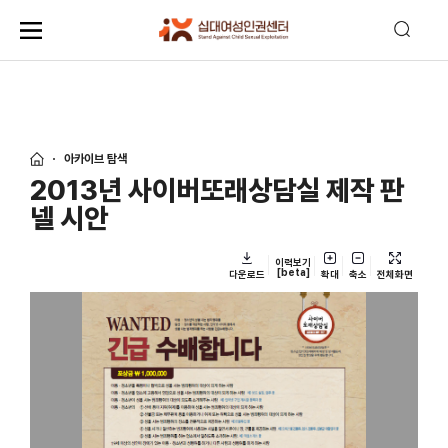
아카이브 탐색
2013년 사이버또래상담실 제작 판
넬 시안
이력보기
[beta]
다운로드
확대
축소
전체화면