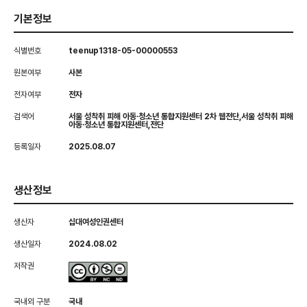
기본정보
식별번호
teenup1318-05-00000553
원본여부
사본
전자여부
전자
검색어
서울 성착취 피해 아동·청소년 통합지원센터 2차 웹전단,서울 성착취 피해
아동·청소년 통합지원센터,전단
등록일자
2025.08.07
생산정보
생산자
십대여성인권센터
생산일자
2024.08.02
저작권
국내외 구분
국내