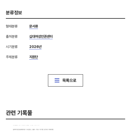
분류정보
형태분류
문서류
출처분류
십대여성인권센터
시기분류
2026년
주제분류
지원단
목록으로
관련 기록물