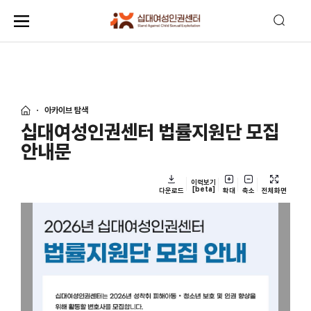
아카이브 탐색
십대여성인권센터 법률지원단 모집
안내문
이력보기
[beta]
다운로드
확대
축소
전체화면