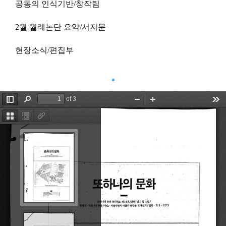
공동의 인식기반/창작팀
2월 월례논단 요약/서지문
현장소식/편집부