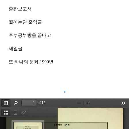
출판보고서
월례논단 줄임글
주부공부방을 끝내고
새얼굴
또 하나의 문화 1990년