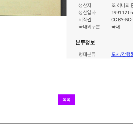
생산자
또 하나의 
생산일자
1991.12.05
저작권
CC BY-N
국내외구분
국내
분류정보
형태분류
도서/간행
출처분류
또 하나의 
시기분류
1990년대
주제분류
여성주의문
목록