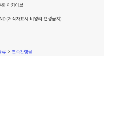
문화 아카이브
C-ND (저작자표시-비영리-변경금지)
물류
연속간행물
문화
동인회보
1991년
화
상세정보 닫기