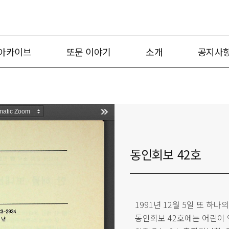
아카이브
또문 이야기
소개
공지사
동인회보 42호
1991년 12월 5일 또 하
동인회보 42호에는 어린이 연