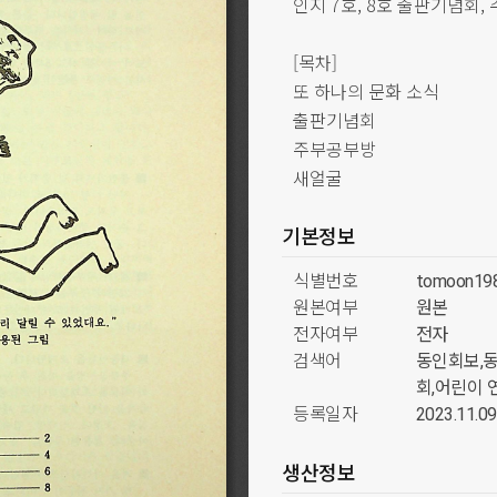
인지 7호, 8호 출판기념회,
[목차]
또 하나의 문화 소식
출판기념회
주부공부방
새얼굴
기본정보
식별번호
tomoon19
원본여부
원본
전자여부
전자
검색어
동인회보,동
회,어린이 
등록일자
2023.11.09
생산정보