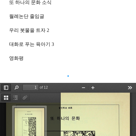
또 하나의 문화 소식
월례논단 줄임글
우리 봇물을 트자 2
대화로 푸는 육아기 3
영화평