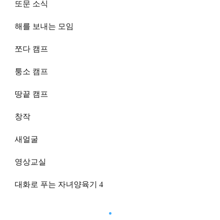
또문 소식
해를 보내는 모임
쪼다 캠프
퉁소 캠프
땅끝 캠프
창작
새얼굴
영상교실
대화로 푸는 자녀양육기 4