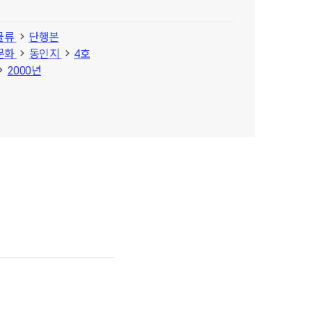
물류
단행본
문화
동인지
4호
2000년
상세정보 닫기