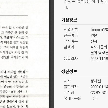
면할 수 없는 성문화의 실태
다.
기본정보
식별번호
tomoon19
원본여부
원본
전자여부
전자
검색어
4 지배문화
문화 남성문
등록일자
2023.11.18
생산정보
저자
정대현
출판일자
2000.01.14
저작권
CC BY-N
국내외구분
국내