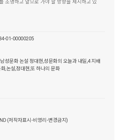
를 조명하고 앞으로 가야 할 방향을 제시하고 있
84-01-00000205
 남성문화 논설 정대현,성문화의 오늘과 내일,4 지배
화,논설,정대현,또 하나의 문화
C-ND (저작자표시-비영리-변경금지)