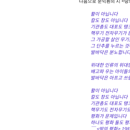
다음으로 문익환의 시 <땅의 
활이 아닙니다
칼도 창도 아닙니다
기관총도 대포도 탱
핵무기 전자무기가 
그 가공할 살인 무기
그 단추를 누르는 
발바닥은 분노합니
위대한 인류의 위대
배고파 우는 아이들
발바닥은 아프고 쓰
활이 아닙니다
칼도 창도 아닙니다
기관총도 대포도 탱
핵무기도 전자무기도
평화가 문제입니다
하나도 평화 둘도 
￣ <땅의 평화> 1982.