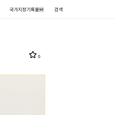
국가지정기록물🆕
검색
0