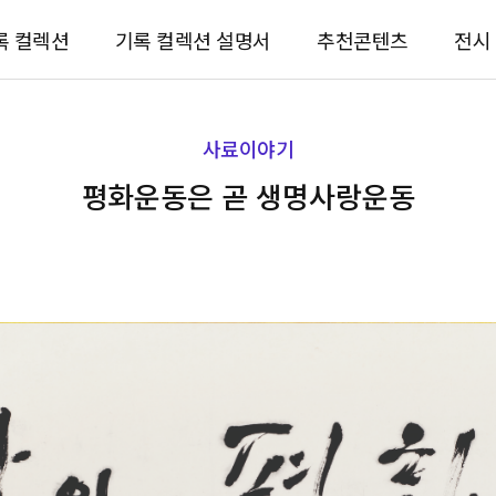
록 컬렉션
기록 컬렉션 설명서
추천콘텐츠
전시
사료이야기
평화운동은 곧 생명사랑운동