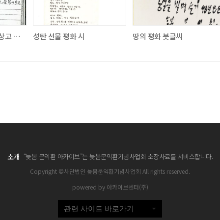
문익환 목사 방북사건 상고 이유서 복사본
성탄 선물 평화 시
땅의 평화 붓글씨
소개
“늦봄 문익환 아카이브”는 늦봄문익환기념사업회 소장사료를 서비스합니다.
Copyright ©사단법인 늦봄문익환기념사업회 All rights reserved.
powered by 아카이브센터(주)
관련 사이트 바로가기