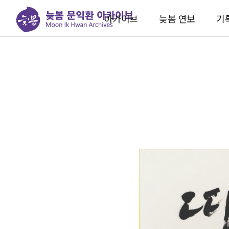
아카이브
늦봄 연보
기