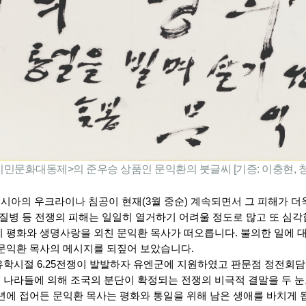
시민문화대동제>의 준우승 상품인 문익환의 붓글씨 [기증: 이충현,
된 러시아의 우크라이나 침공이 현재(3월 중순) 계속되면서 그 피해가 
종 질병 등 전쟁의 피해는 일일히 열거하기 어려울 정도로 많고 또 심각
지 평화와 생명사랑을 외친 문익환 목사가 떠오릅니다. 불의한 일에 
 문익환 목사의 메시지를 되짚어 보았습니다. 
유학시절 6.25전쟁이 발발하자 유엔군에 지원하였고 판문점 정전회
 나라들에 의해 조국의 분단이 확정되는 전쟁의 비극적 결말을 두 
년에 접어든 문익환 목사는 평화와 통일을 위해 남은 생애를 바치게 됩