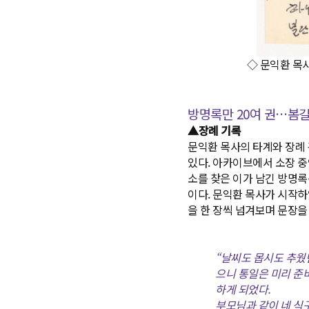
◇ 문익환 목사
방명록만 20여 권…봄
▲장례 기록
문익환 목사의 타계와 장례 
있다. 아카이브에서 소장 중인
소를 찾은 이가 남긴 방명록
이다. 문익환 목사가 시작하
을 한 장씩 넘겨보며 문장을
“날씨도 몹시도 추웠던
으니 통일은 미리 준
하게 되었다.
부모님과 같이 네 식구