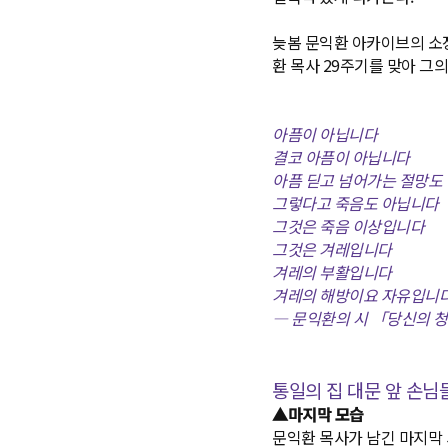
늦봄 문익환 아카이브의 소장
환 목사 29주기를 맞아 그
아픔이 아닙니다
결코 아픔이 아닙니다
아픔 딛고 넘어가는 절망도
그렇다고 죽음도 아닙니다
그것은 죽음 이상입니다
그것은 겨레입니다
겨레의 부활입니다
겨레의 해방이요 자유입니
― 문익환의 시 「당신의 
통일의 집 대문 앞 손님
▲마지막 모습
문익환 목사가 남긴 마지막 사