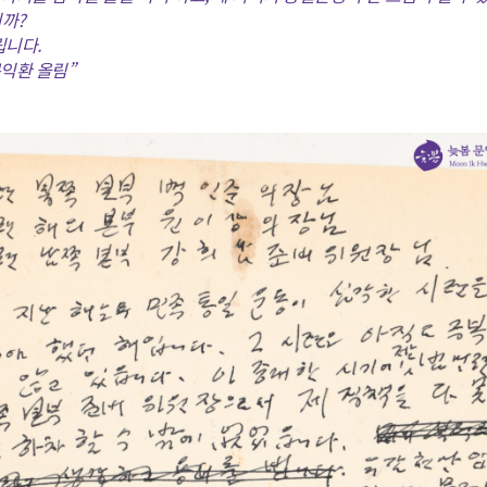
니까?
립니다.
 문익환 올림”