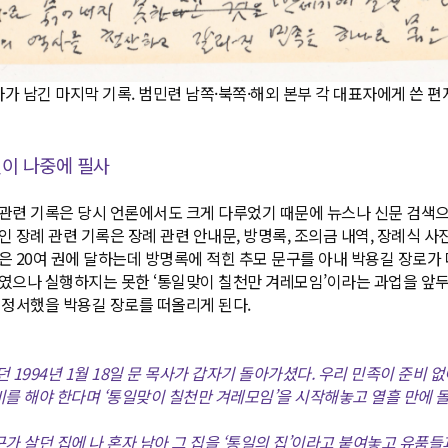
가 남긴 마지막 기록. 범민련 남쪽·북쪽·해외 본부 각 대표자에게 쓴 편지(199
길이 나중에 필사
관련 기록은 당시 언론에서도 크게 다루었기 때문에 뉴스나 신문 검색으
 장례 관련 기록은 장례 관련 안내문, 방명록, 조의금 내역, 장례식 사진
은 20여 권에 달하는데 방명록에 적힌 추모 문구를 아내 박용길 장로가
였으나 실행하지는 못한 ‘통일맞이 칠천만 겨레모임’이라는 과업을 앞두
 정서했을 박용길 장로를 떠올리게 된다.
 1994년 1월 18일 문 목사가 갑자기 돌아가셨다. 우리 민족이 준비 
비를 해야 한다며 ‘통일맞이 칠천만 겨레모임’을 시작해놓고 열흘 만에 
가 살던 집에 나 혼자 남아 그 집을 ‘통일의 집’이라고 붙여놓고 유품들