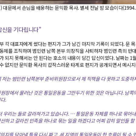
 대문에서 손님을 배웅하는 문익환 목사. 별세 전날 밤 모습이다(1994. 1.
답신을 기다립니다”
부 각 대표자에게 썼다는 편지가 그가 남긴 마지막 기록이 되었다. 문 
동체를 조직하며 범민련 남쪽 본부 의장직을 사퇴하자 범민련 측의 반대
가 되지 못해서는 안 된다는 호소의 내용이 담긴 답신이었다. 날짜는 1월 
 수 없지만 문익환 목사의 갑작스러운 타계로 편지가 공개되면서 메
기에 저는 범민련 남쪽본부 준비위원장으로서 제 직책을 다 못하고 도중하
원장에서 물러난 것은 통일운동을 그만두기 위한 것은 아닙니다. 남쪽의
다.
서 우리는 둘로 갈라져가고 있습니다. … 통일운동 자체를 하나로 묶어
산하고 갈라진 민족을 하나로 묶는 일을 하겠다고 어찌 감히 말인들 할
의지를 담아낼 틀을 다시 짜고, 세 지역의 통일운동이 한 흐름이 될 수 