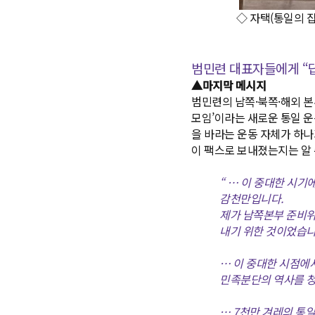
◇ 자택(통일의 집)
범민련 대표자들에게 “
▲마지막 메시지
범민련의 남쪽·북쪽·해외 본
모임’이라는 새로운 통일 운
을 바라는 운동 자체가 하나
이 팩스로 보내졌는지는 알
“ … 이 중대한 시
감천만입니다.
제가 남쪽본부 준비위
내기 위한 것이었습니
… 이 중대한 시점에
민족분단의 역사를 청
… 7천만 겨레의 통일