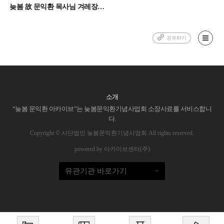
늦봄 故 문익환 목사님 겨레장에 부쳐
공유하기
소개
“늦봄 문익환 아카이브”는 늦봄문익환기념사업회 소장사료를 서비스합니
다.
Copyright © 사단법인 늦봄문익환기념사업회 All rights reserved.
powered by 아카이브센터(주)
유관기관 바로가기