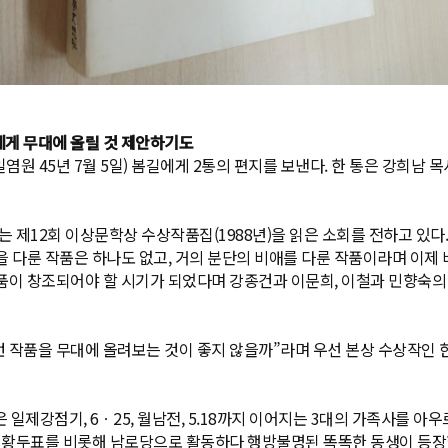
에게 무대에 올릴 것 제안하기도
통일염원 45년 7월 5일) 봄길에게 2통의 편지를 보낸다. 한 통은 강희남 
는 제12회 이상문학상 수상작품집(1988년)을 읽은 소회를 전하고 있다
 다룬 작품은 하나도 없고, 거의 분단의 비애를 다룬 작품이라며 이제
품이 창조되어야 할 시기가 되었다며 강종건과 이문희, 이철과 민향숙의 
이런 작품을 무대에 올려보는 것이 좋지 않을까”라며 우선 본상 수상작인
일제강점기, 6ㆍ25, 월남전, 5.18까지 이어지는 3대의 가족사를 아우
공 황두표를 비롯해 남로당으로 활동하다 행방불명된 똑똑한 동생이 등장한