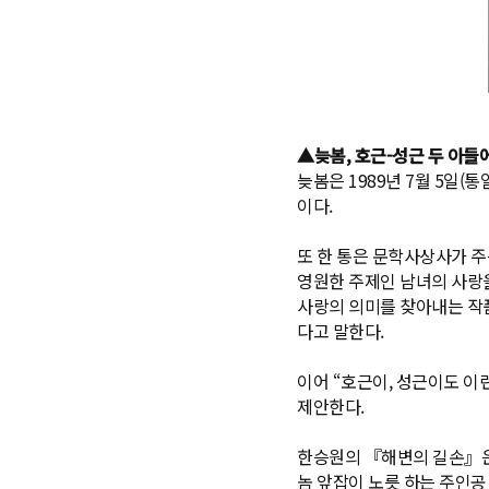
▲늦봄, 호근-성근 두 아들
늦봄은 1989년 7월 5일(
이다.
또 한 통은 문학사상사가 주
영원한 주제인 남녀의 사랑을
사랑의 의미를 찾아내는 작
다고 말한다.
이어 “호근이, 성근이도 
제안한다.
한승원의 『해변의 길손』은 
놈 앞잡이 노릇 하는 주인