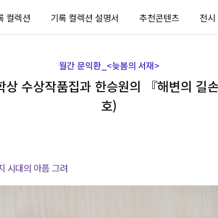
록 컬렉션
기록 컬렉션 설명서
추천콘텐츠
전시
월간 문익환_<늦봄의 서재>
학상 수상작품집과 한승원의 『해변의 길손』
호)
지 시대의 아픔 그려