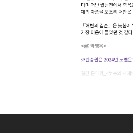
다며 떠난 월남전에서 죽음으
대의 아픔을 모조리 떠안은 
『해변의 길손』은 늦봄이 
가장 마음에 들었던 것 같다.
<글: 박영옥>
※한승원은 2024년 노벨
월간 문익환_<늦봄의 서재