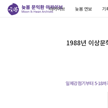
아카이브
늦봄 연보
기
1988년 이상문
일제강점기부터 5·18까