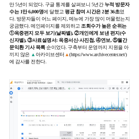
만 5년이 되었다. 구글 통계를 살펴보니 5년간
누적 방문자
수는 1만 6,000명
에 달했고
평균 참여 시간은 2분 36초
였
다. 방문자들이 어느 페이지, 메뉴에 가장 많이 머물렀는지
궁금했다. 메인페이지를 제외하고
조회수가 높은 순위는
①옥중편지 모두 보기(날짜별), ②개인에게 보낸 편지(수
신자별), ③사료설명서: 옥중서신·사진첩, ④연보, ⑤월간
문익환 기사 목록
순이었다. 구축부터 운영까지 지원을 아
끼지 않은
▲
아카이브센터
▲
(https://www.archivecenter.net/
)
에 감사를 전한다.