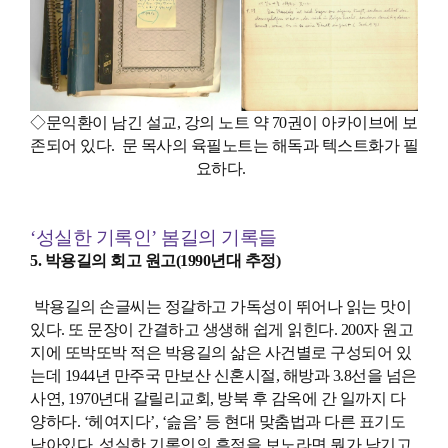
◇문익환이 남긴 설교, 강의 노트 약 70권이 아카이브에 보
존되어 있다. 문 목사의 육필노트는 해독과 텍스트화가 필
요하다.
‘성실한 기록인’ 봄길의 기록들
5. 박용길의 회고 원고(1990년대 추정)
박용길의 손글씨는 정갈하고 가독성이 뛰어나 읽는 맛이
있다. 또 문장이 간결하고 생생해 쉽게 읽힌다. 200자 원고
지에 또박또박 적은 박용길의 삶은 사건별로 구성되어 있
는데 1944년 만주국 만보산 신혼시절, 해방과 3.8선을 넘은
사연, 1970년대 갈릴리교회, 방북 후 감옥에 간 일까지 다
양하다. ‘헤여지다’, ‘슲음’ 등 현대 맞춤법과 다른 표기도
남아있다. 성실한 기록인의 흔적을 보노라면 뭔가 남기고