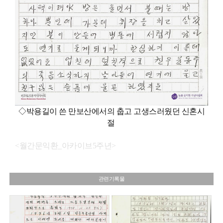
◇박용길이 쓴 만보산에서의 춥고 고생스러웠던 신혼시
절
<월간문익환_아카이브5주년>
관련기록물