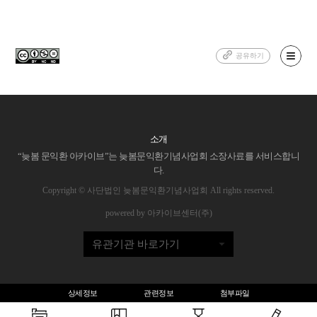
공유하기
소개
“늦봄 문익환 아카이브”는 늦봄문익환기념사업회 소장사료를 서비스합니
다.
Copyright © 사단법인 늦봄문익환기념사업회 All rights reserved.
powered by 아카이브센터(주)
유관기관 바로가기
상세정보
관련정보
첨부파일