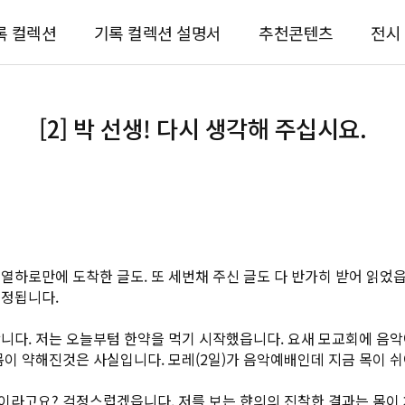
록 컬렉션
기록 컬렉션 설명서
추천콘텐츠
전시
[2] 박 선생! 다시 생각해 주십시요.
열하로만에 도착한 글도. 또 세번채 주신 글도 다 반가히 받어 읽었읍
걱정됩니다.
니다. 저는 오늘부텀 한약을 먹기 시작했읍니다. 요새 모교회에 음
몸이 약해진것은 사실입니다. 모레(2일)가 음악예배인데 지금 목이 
라고요? 걱정스럽겠읍니다. 저를 보는 햔의의 진찰한 결과는 몸이