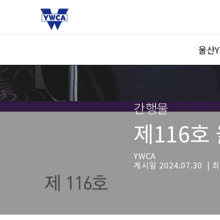
울산Y
간행물
제116호
YWCA
게시일 2024.07.30 | 