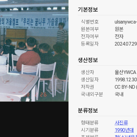
기본정보
식별번호
ulsanywca
원본여부
원본
전자여부
전자
등록일자
2024.07.29
생산정보
생산자
울산YWCA
생산일자
1998.12.30
저작권
CC BY-N
국내외구분
국내
분류정보
형태분류
사진류
시기분류
1990년대