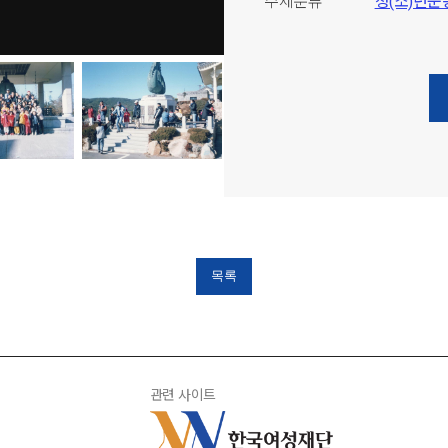
주제분류
청(소)년운
목록
관련 사이트