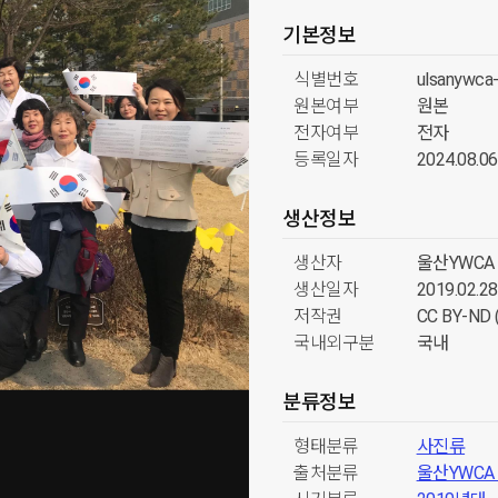
기본정보
식별번호
ulsanywca
원본여부
원본
전자여부
전자
등록일자
2024.08.06
생산정보
생산자
울산YWCA
생산일자
2019.02.28
저작권
CC BY-N
국내외구분
국내
분류정보
형태분류
사진류
출처분류
울산YWC