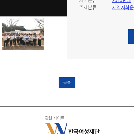
시기분류
2010년대
주제분류
지역사회
목록
관련 사이트