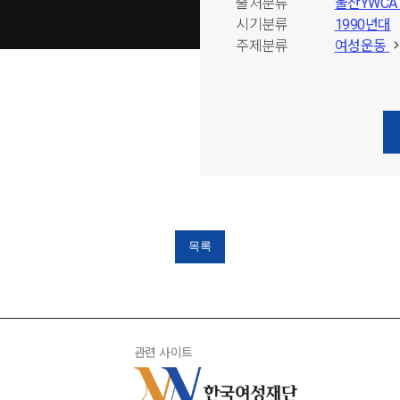
출처분류
울산YWC
시기분류
1990년대
주제분류
여성운동
목록
관련 사이트