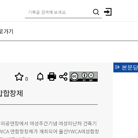
로가기
본문닫
0
연합합창제
해변야외공연장에서 여성주간기념 여성피난처 건축기
국YWCA 연합항창제가 개최되어 울산YWCA여성합창