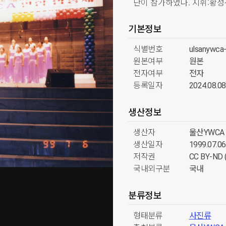
단이 참가하였다. 지휘:황성
기본정보
식별번호
ulsanywca
원본여부
원본
전자여부
전자
등록일자
2024.08.08
생산정보
생산자
울산YWCA
생산일자
1999.07.06
저작권
CC BY-N
국내외구분
국내
분류정보
형태분류
사진류