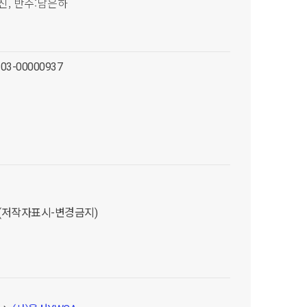
진, 반주:남은하
-03-00000937
D (저작자표시-변경금지)