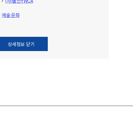
A
(사)울산YWCA
예술·문화
상세정보 닫기