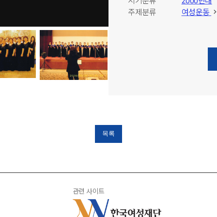
시기분류
2000년대
주제분류
여성운동
목록
관련 사이트