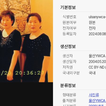
기본정보
식별번호
ulsanywca
원본여부
원본
전자여부
전자
등록일자
2024.08.08
생산정보
생산자
울산YWCA
생산일자
2004.05.20
저작권
CC BY-N
국내외구분
국내
분류정보
형태분류
사진류
출처분류
울산YWC