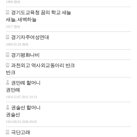
1998-현재
경기도교육청 꿈의 학교 새늘
새늘, 새벽하늘
2017-현재
경기자주여성연대
2006.03.26-현재
경기평화나비
과천외고 역사외교동아리 반크
반크
권만례 할머니
권만례
1924.12.07-2011.10.13
권술선 할머니
권술선
1924.09.03-2006.09.05
극단고래