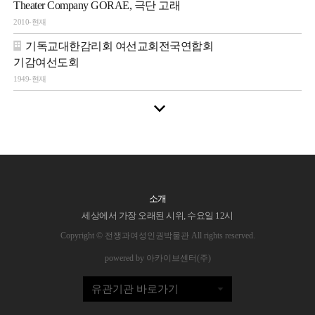
Theater Company GORAE, 극단 고래
2010-현재
기독교대한감리회 여선교회전국연합회
기감여선도회
1949-현재
소개
세상에서 가장 오래된 시위, 수요일 12시
Copyright © 전쟁과여성인권박물관 All rights reserved.
powered by 아카이브센터(주)
유관기관 바로가기