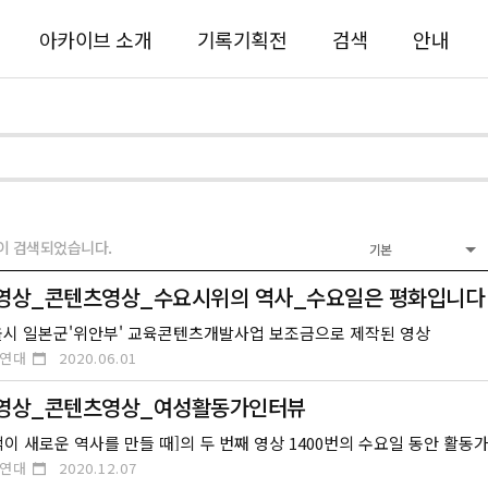
아카이브 소개
기록기획전
검색
안내
이 검색되었습니다.
기본
행영상_콘텐츠영상_수요시위의 역사_수요일은 평화입니다
서울시 일본군'위안부' 교육콘텐츠개발사업 보조금으로 제작된 영상
연대
2020.06.01
행영상_콘텐츠영상_여성활동가인터뷰
연대
2020.12.07