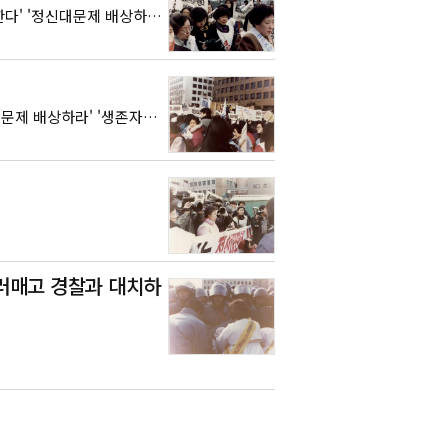
인물 : 윤정옥, 김신실, 이미경 장소 : 미상 시기 : 1992(추정) 구호 : '식민지만행규탄한다' '정신대문제 배상하라' 관련단체 : 한국교회여성연합회
인물 : 미상 장소 : 일본대사관 시기 : 1992(추정) 구호 : '식민지만행규탄한다' '정신대문제 배상하라' '생존자와 유족들에게 보상하라' ​관련단체 : 한국정신대문제대책협의회, 여성의전화
둘러매고 경찰과 대치하