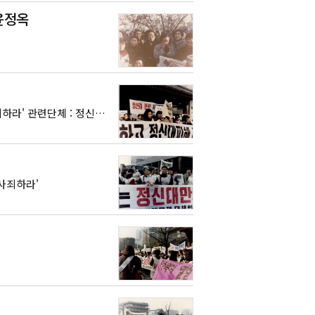
윤정옥
인물 : 미상 장소 : 종로3가 삼일문 앞 시기 : 1992(미상) 구호 : '일본 정부는 공개 사죄하라' 관련단체 : 정신대연구회, 서울YWCA
행 사죄하라'