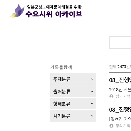
전체
2473
건
기록물탐색
주제분류
08_진
2018년 
출처분류
정의기억
형태분류
08_진
시기분류
정의기억