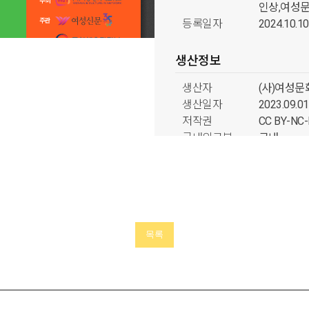
인상,여성
등록일자
2024.10.10
생산정보
생산자
(사)여성
생산일자
2023.09.01
저작권
CC BY-N
국내외구분
국내
소장정보
소장처
(사)여성
분류정보
목록
형태분류
문서류
출처분류
여성·문화
시기분류
2020년대