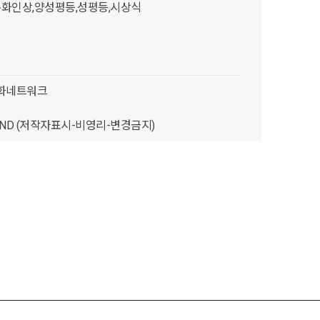
문화인상,양성평등,성평등,시상식
문화네트워크
C-ND (저작자표시-비영리-변경금지)
문화네트워크
네트워크