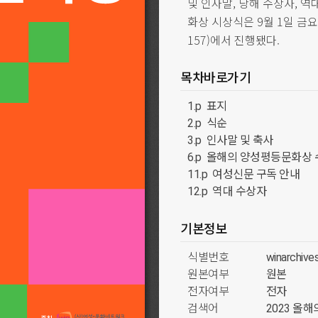
및 인사말, 당해 수상자, 역
화상 시상식은 9월 1일 금
157)에서 진행됐다.
목차바로가기
1.p 표지
2.p 식순
3.p 인사말 및 축사
6.p 올해의 양성평등문화상
11.p 여성신문 구독 안내
12.p 역대 수상자
기본정보
식별번호
winarchiv
원본여부
원본
전자여부
전자
검색어
2023 올