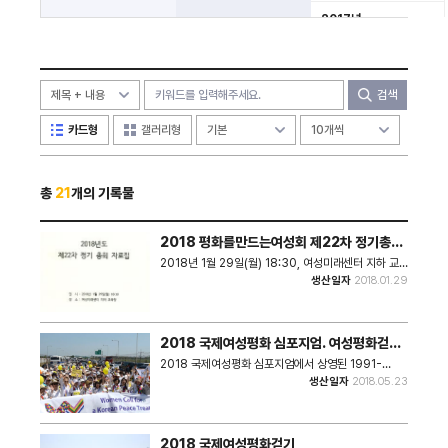
2017년
2018년
2019년
검색
카드형
갤러리형
총
21
개의 기록물
2018 평화를만드는여성회 제22차 정기총회
자료집
2018년 1월 29일(월) 18:30, 여성미래센터 지하 교
육장
생산일자
2018.01.29
2018 국제여성평화 심포지엄. 여성평화걷기
역사 영상물 'Herstory'
2018 국제여성평화 심포지엄에서 상영된 1991-
2018 여성평화걷기 역사 영상물 'Herstory' 1991년
생산일자
2018.05.23
에서 시작된 남북일 3국 여성들의 판문점 오가기를 시
작으로 한반도 평화를 위한 여성들의 평화걷기가 시작되
었다. 국제평화여성들이 참석한 2015년
WomenCrossDMZ 이후 지금까지 여성평화걷기는
2018 국제여성평화걷기