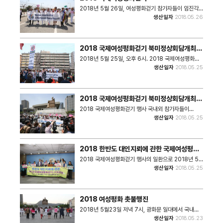
계속되고 있다.
2018년 5월 26일, 여성평화걷기 참가자들이 임진각
평화누리공원 - 통일대교 - 도라산 평화공원을 걷는 행
생산일자
2018.05.26
사를 하고 있다.
2018 국제여성평화걷기 북미정상회담개최촉
구 촛불집회
2018년 5월 25일, 오후 6시. 2018 국제여성평화걷
기에 참가한 국내외 참가자들이 광화문 광장에서 조속한
생산일자
2018.05.25
북미회담 재개를 촉구하는 촛불집회를 갖고 있다.
2018 국제여성평화걷기 북미정상회담개최촉
구 기자회견
2018 국제여성평화걷기 행사 국내외 참가자들이
2018년 5월 25일, 북미회담이 지연되는 것에 반대하
생산일자
2018.05.25
며 조속한 회담 재개를 요구하는 시위를 광화문 광장에
서 개최하고 있다.
2018 한반도 대인지뢰에 관한 국제여성평화
걷기 기자회견
2018 국제여성평화걷기 행사의 일환으로 2018년 5
월 25일, 국회 정론관에서 개최된 '한반도 대인지뢰에
생산일자
2018.05.25
관한 국제여성평화걷기 기자회견' 사진.
2018 여성평화 촛불행진
2018년 5월23일 저녁 7시, 광화문 일대에서 국내외
여성평화활동가들이 모인 가운데 판문점 선언 지지와 한
생산일자
2018.05.23