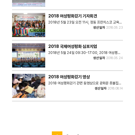
반도 평화를 기원하는 걷기를 찍은 사진. 종로 일본 대사
관 앞 평화의 소녀상까지 행진.
2018 여성평화걷기 기자회견
2018년 5월 23일 오전 11시, 정동 프란치스코 교육회
관 220호에서 열린 2018 여성평화걷기 기자회견 사
생산일자
2018.05.23
진. 개최 내용을 설명하는 대표단과 참가자들의 기념 사
진.
2018 국제여성평화 심포지엄
2018년 5월 24일 09:30-17:00, 2018 여성평화
걷기 행사의 일환으로 국회도서관 대강당에서 개최된
생산일자
2018.05.24
2018 국제여성평화 심포지엄 사진. 국내외 여성평화활
동가들의 각국 사례 소개와 기념사진 촬영 등을 담은 사
진.
2018 여성평화걷기 영상
2018 여성평화걷기 관련 동영상으로 광화문 촛불집회
와 소녀상 앞 행진, 국제여성평화 심포지움, 여성평화걷
생산일자
2018.08.14
기 등의 내용을 담고 있다.