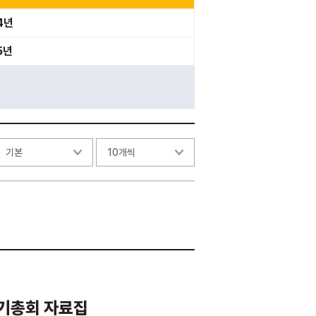
4년
5년
정기총회 자료집