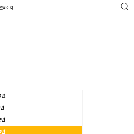
홈페이지
0년
1년
2년
3년