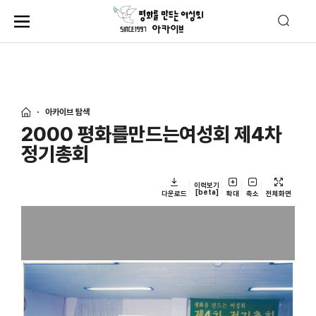
아카이브 탐색
2000 평화를만드는여성회 제4차
정기총회
이력보기
[beta]
다운로드
확대
축소
전체화면