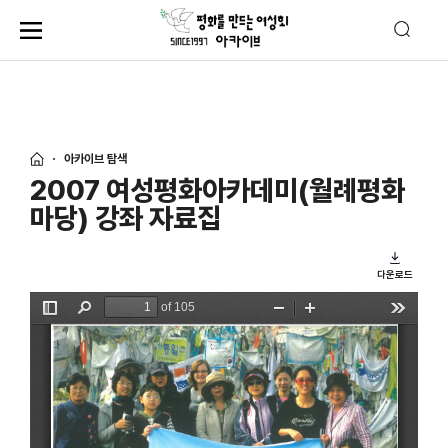
아카이브 탐색
2007 여성평화아카데미(월례평화
마당) 강좌 자료집
다운로드