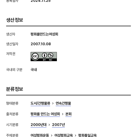
등록일자
2024.11.25
생산정보
생산자
평화를만드는여성회
생산일자
2007.10.08
저작권
국내외 구분
국내
분류정보
형태분류
도서/간행물류
연속간행물
출처분류
평화를 만드는 여성회
본회
시기분류
2000년대
2007년
주제분류
여성평화운동
여성평화교육
평화통일교육