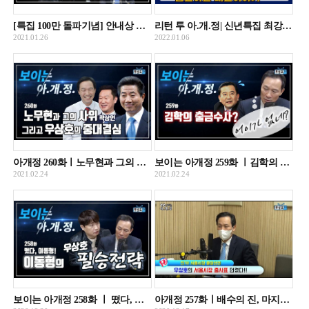
[특집 100만 돌파기념] 안내상 우현 출연편 아개정 풀버전
리턴 투 아.개.정| 신년특집 최강 멤버가 뭉쳤다! 최강욱, 한준호와 함께하는 급변하는 대선 이야기
2021.01.26
2022.01.06
아개정 260화ㅣ노무현과 그의 사위 그리고 우상호의 결심
보이는 아개정 259화 ㅣ김학의 출금 수사, 어이가 없네~
2021.02.24
2021.02.24
보이는 아개정 258화 ㅣ 떴다, 이동형! 우상호의 필승전략!
아개정 257화ㅣ배수의 진, 마지막 승부사 우상호