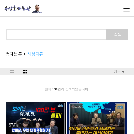
검색
형태분류
시청각류
기본
전체
598
건이 검색되었습니다.