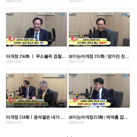
2020.12.30
2020.12.17
아개정 256화 ㅣ 무소불위 검찰과 윤석열의 폭주
보이는아개정 255화 | 망가진 진중권과 그리운 노회찬
2020.12.04
2020.11.26
아개정 254화ㅣ윤석열은 내가 잡는다! 최강욱과 우상호의 역대급 케미! 최강욱 떴다!
보이는아개정253화 | 박덕흠 잡는 진성준 떴다!, 주호영의 토사구팽?
2020.11.14
2020.11.05