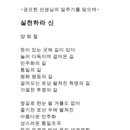
<권오헌 선생님의 일주기를 맞으며>
실천하라 신
양 희 철
뜻이 있는 곳에 길이 있다
눌러 다독이며 걸어온 길
민주화의 길
통일의 길
평화 평등의 길
걸어오신 로상 펼쳐진 혁명의 길
가열찬 투쟁의 길
옆길로 한눈 팔 겨를도 없이
줄기찬 로선 우에 펼쳐진
아름다운 민주화
성스러운 통일조국
뜻의 응결로 빚어 올린 세계평화