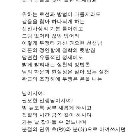
위하는 로선과 방법이 다를지라도
같음을 찾아 하나되게 하는
선진사상의 기본 틀어쥐고
드팀 없어라 끊임 없어라
이렇게 투쟁타 가신 권오헌 선생님
리론의 정연함에 철학의 뒷받침
당면한 유동적인 정세에도
밝게 밝혀내는 실천의 방법론
님의 학문과 현실성은 살아 있는 실천
완급의 조정하에 투쟁은 은을 내는
님이시여!
권오헌 선생님이시여!
밤 늦도록 공부 새롭게 하시고
집필의 시간 금쪽 같아 하시며
가는 날 잡아둘 수 없느냐며
분절의 단위 초(秒)와 분(分)으로 아껴쓰시던