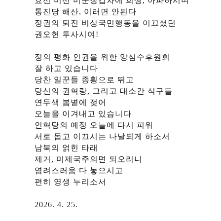
효선 미선 미군장갑차에 희생, 아파하시며
통진당 해산, 이러면 안된다
정권의 퇴진 비상국민행동을 이끄셨던
권오헌 투사시여!
정의 평화 인권을 위한 양심수후원회
잘 하고 있습니다
당찬 일꾼들 종횡으로 뛰고
당신의 권혁랑, 그리고 대소간 식구들
연두색 봄볕에 젖어
오늘을 이겨내고 있습니다
인혁당의 예정 오늘에 다시 피워
서로 돕고 이끄시는 나날되게 하소서
남북의 얽힌 타래
제거, 미제국주의면 되오리니
염려스러움 다 놓으시고
편히 영생 누리소서
2026. 4. 25.