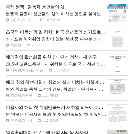
국제 분쟁 · 갈등과 청년들의 삶
분쟁과 갈등이 청년들의 삶에 미치는 영향을 알아보고 이를 극복하기 위한 국제사회 청년들의 협력 방안을 모색하기 위한 청년 · 전문자 평화 ROUND TABLE 행사 포스터이다
(사) 희망의 소리
2025.09.17
초국적 이동성과 일 경험 : 한국 청년들의 싱가포르 해외취업 사례 연구
싱가포르 해외취업 경험이 있는 청년 중 다수는 싱가포르 취업 사증 중 가장 낮은 등급의 저숙련 사증인 WP(Work Permit)를 소지하고 서비스직에서 근무하며 탈숙련화를 경험하고 있다.이들의 경험을 면밀히 살피고, 이를 탈숙련화와 이동성 자본(mobility capital) 개념을 통해 해석해 봄으로써, 청년 해 외취업의 구조적인 문제를 드러냄과 동시에 이들의 행위자성에 주목한다.
육주원
2018
해외취업 활성화를 위한 장 · 단기 정책과제 연구
2015년 고용노동부에서 위탁한 연구로 국내 청년의 해외 취업 활성화를 위한 장 · 단기 정책과제를 마련하는 목적으로 이를 통해 국내 청년 실업 해소 및 국가 경쟁력 제고에 기여하고자 실시한 연구 보고서이다
서종현,이재광,장영순
2015.12.00
해외 취업 참여경험이 취업의 질에 미치는 영향에 관한 연구
해외 취업을 통한 실적의 경우, 취업상태 단기유지 등 질적인 측면에서 부정적인 평가를 받고 있는 가운데서도 이들 사업에 참여한 경험이 있는 경우, 국내 일자리에서는 취업의 질이 높다는 사실을 분석함으로써 사업의 의미를 재해석 했다는 점에서 의미가 있다.
김호원,이종구
2017.09.13
미용사의 해외 첫 취업만족도가 재취업 의도에 미치는 영향
본 연구는 미용사의 해외 첫 취업만족도의 하위 요인을 규명하고, 재취업 의도에 영향을 미치는 해외 첫 취업만족도 요인을 파악하고자 수행하였다. 호주와 싱가포르 한인 미용실 에서 해외 취업 중인 121명을 대상으로 연구한 결과이다
유은성,김한나
2024.03.30
워킹홀리데이 프로그램 해외 사례와 시사점