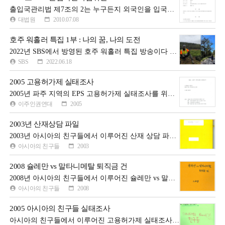
출입국관리법 제7조의 2는 누구든지 외국인을 입국시키기 위하여, 허위 기타 부정한 방법으로 외국인을 초청하거나 이를 알선하는 행위, 허위로 사증 또는 사증발급인정서를 신청하거나 이를 알선하는 행위를 금지하는 조항으로, 위 조항의 주체인 '누구든지'는 입국시키려는 당해 '외국인'을 제외한 개념으로 봄이 상당하다는 이유로 무죄를 선고한 판결에 대해, 대법원은 출입국관리법 제7조의 2 제2호의 누구든지 외국인을 입국시키기 위하여 허위로 사증 또는 사증발급인정서를 신청하는 행위의 주체에는 당해 외국인도 포함된다고 봄이 상당하다고 판단하여 무죄 부분을 파기하고 다시 심리.판단하게 하기 위하여 원심법원을 환송하기로 하였다.
대법원
2010.07.08
호주 워홀러 특집 1부 : 나의 꿈, 나의 도전
2022년 SBS에서 방영된 호주 워홀러 특집 방송이다 "워홀러 오시는 분들이 여기에 오기까지 많은 고민과 계획들이 있었을테고, 가족들과 이야기도 나누고 오셨을 텐데요. 또 본인의 목표도 당연히 있을 것이고요. 그런데 그런 도전하는 것 자체만으로도 굉장히 큰 용기라고 박수를 쳐주고 싶어요. 해외에 산다는 게 많이 두렵고 그럴 수도 있지만 어쨋든 다 사람 사는 곳이잖아요. 그래서 많이 도전했으면 좋겠어요.” (워홀러 4년 차 홍석)
SBS
2022.06.18
2005 고용허가제 실태조사
2005년 파주 지역의 EPS 고용허가제 실태조사를 위한 한글, 영어, 인도네시아, 태국어로 된 설문지로 2005년 3월부터의 진행 일정도 포함되어 있다
이주인권연대
2005
2003년 산재상담 파일
2003년 아시아의 친구들에서 이루어진 산재 상담 파일이다
아시아의 친구들
2003
2008 슐레만 vs 말타니메탈 퇴직금 건
2008년 아시아의 친구들에서 이루어진 슐레만 vs 말타니메탈 퇴직금 건 상담 파일이다
아시아의 친구들
2008
2005 아시아의 친구들 실태조사
아시아의 친구들에서 이루어진 고용허가제 실태조사와 직업병 실태조사 파일이다