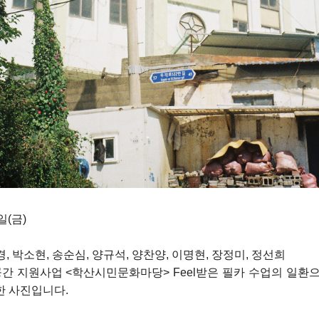
3일(금)
용경, 박소현, 송순심, 양규석, 양찬양, 이명현, 장정미, 정선희
화공간 지원사업 <학산시민문화마당> Feel받은 필카 수업의 일
 사진입니다.