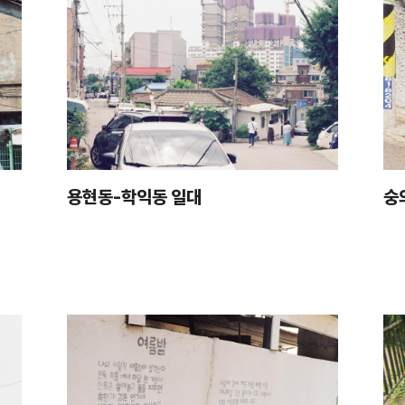
용현동-학익동 일대
숭