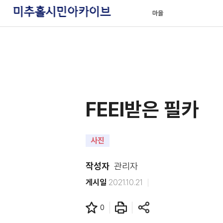
마을
FEEl받은 필카
사진
작성자
관리자
게시일
2021.10.21
0