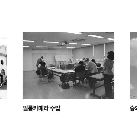
필름카메라 수업
숭