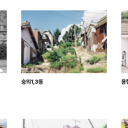
숭의1,3동
용