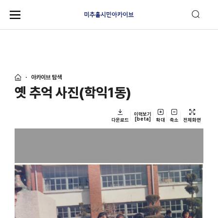
아카이브 탐색
옛 추억 사진(학익1동)
이력보기
[beta]
다운로드
확대
축소
전체화면