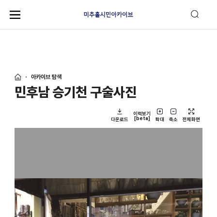
아카이브 탐색
민후남 승기천 구술사진
이력보기
[beta]
다운로드
확대
축소
전체화면