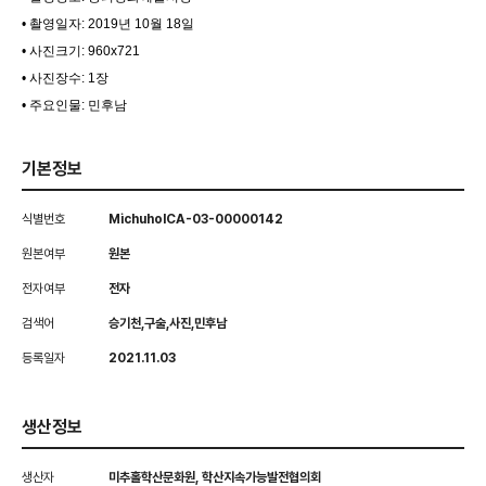
• 촬영일자: 2019년 10월 18일
• 사진크기: 960x721
• 사진장수: 1장
• 주요인물: 민후남
기본정보
식별번호
MichuholCA-03-00000142
원본여부
원본
전자여부
전자
검색어
승기천,구술,사진,민후남
등록일자
2021.11.03
생산정보
생산자
미추홀학산문화원, 학산지속가능발전협의회