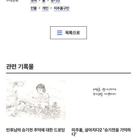
주제분류
생태
물
승기천
인물
개인
미추홀구민
목록으로
관련 기록물
민후남의 승기천 추억에 대한 드로잉
미추홀, 살아지다2 '승기천을 기억하
다'