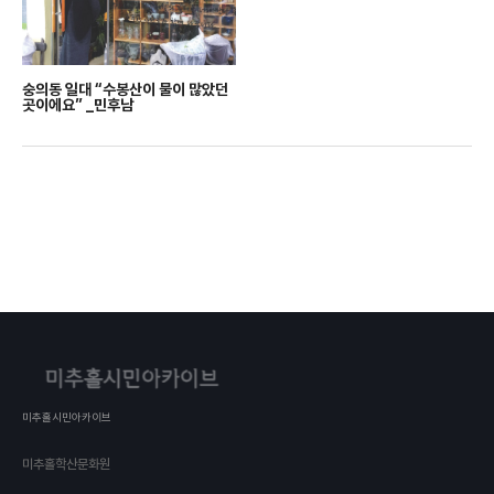
숭의동 일대 “수봉산이 물이 많았던
곳이에요” _민후남
미추홀시민아카이브
미추홀학산문화원