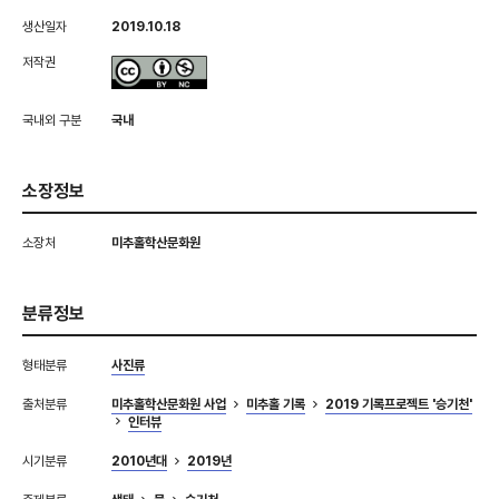
생산일자
2019.10.18
저작권
국내외 구분
국내
소장정보
소장처
미추홀학산문화원
분류정보
형태분류
사진류
출처분류
미추홀학산문화원 사업
미추홀 기록
2019 기록프로젝트 '승기천'
인터뷰
시기분류
2010년대
2019년