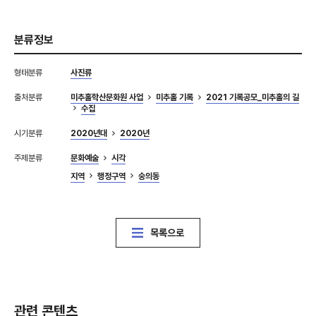
분류정보
형태분류
사진류
출처분류
미추홀학산문화원 사업
미추홀 기록
2021 기록공모_미추홀의 길
수집
시기분류
2020년대
2020년
주제분류
문화예술
시각
지역
행정구역
숭의동
목록으로
관련 콘텐츠