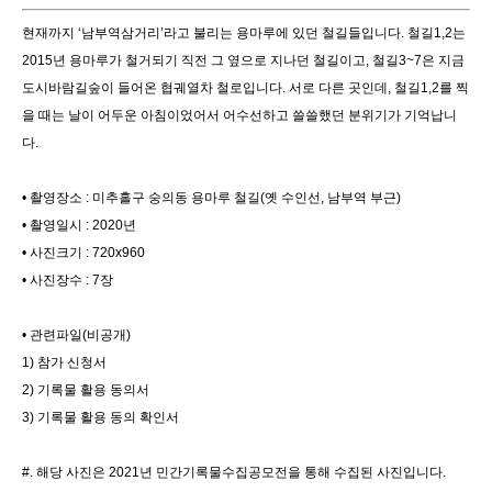
현재까지 ‘남부역삼거리’라고 불리는 용마루에 있던 철길들입니다. 철길1,2는
2015년 용마루가 철거되기 직전 그 옆으로 지나던 철길이고, 철길3~7은 지금
도시바람길숲이 들어온 협궤열차 철로입니다. 서로 다른 곳인데, 철길1,2를 찍
을 때는 날이 어두운 아침이었어서 어수선하고 쓸쓸했던 분위기가 기억납니
다.
• 촬영장소 : 미추홀구 숭의동 용마루 철길(옛 수인선, 남부역 부근)
• 촬영일시 : 2020년
• 사진크기 : 720x960
• 사진장수 : 7장
• 관련파일(비공개)
1) 참가 신청서
2) 기록물 활용 동의서
3) 기록물 활용 동의 확인서
#. 해당 사진은 2021년 민간기록물수집공모전을 통해 수집된 사진입니다.