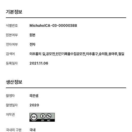
기본정보
식별번호
MichuholCA-03-00000388
원본여부
원본
전자여부
전자
검색어
미추홀의 길,공모전,민간기록물수집공모전,미추홀구,숭의동,용마루,철길
등록일자
2021.11.06
생산정보
촬영자
곽은샘
촬영일자
2020
저작권
국내외 구분
국내