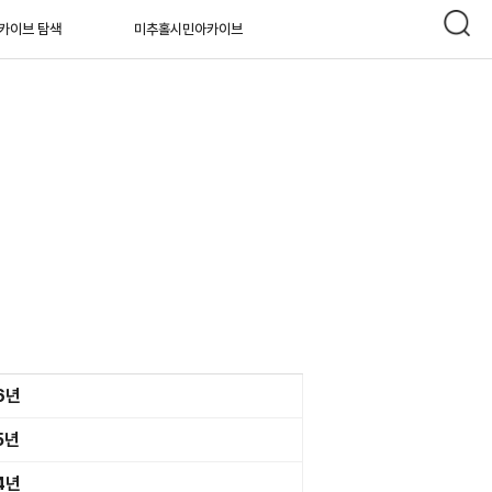
카이브 탐색
미추홀시민아카이브
6년
5년
4년