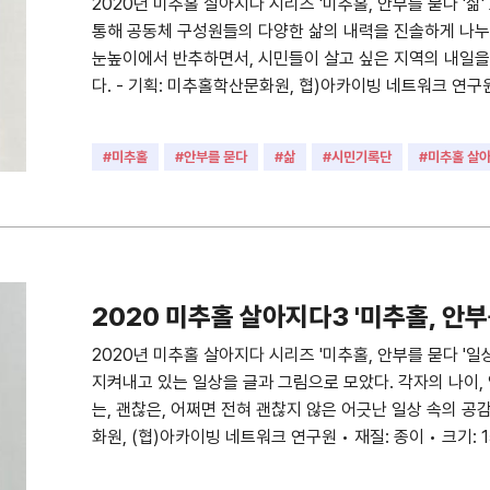
2020년 미추홀 살아지다 시리즈 '미추홀, 안부를 묻다 '삶
통해 공동체 구성원들의 다양한 삶의 내력을 진솔하게 나누
눈높이에서 반추하면서, 시민들이 살고 싶은 지역의 내일을
다. - 기획: 미추홀학산문화원, 협)아카이빙 네트워크 연구원 •
#미추홀
#안부를 묻다
#삶
#시민기록단
#미추홀 살
#미추홀시민
#구술인터뷰
#2020년
#코로나19
#
#인터뷰
2020 미추홀 살아지다3 '미추홀, 안부
2020년 미추홀 살아지다 시리즈 '미추홀, 안부를 묻다 '일
지켜내고 있는 일상을 글과 그림으로 모았다. 각자의 나이,
는, 괜찮은, 어쩌면 전혀 괜찮지 않은 어긋난 일상 속의 공감
화원, (협)아카이빙 네트워크 연구원 • 재질: 종이 • 크기: 1