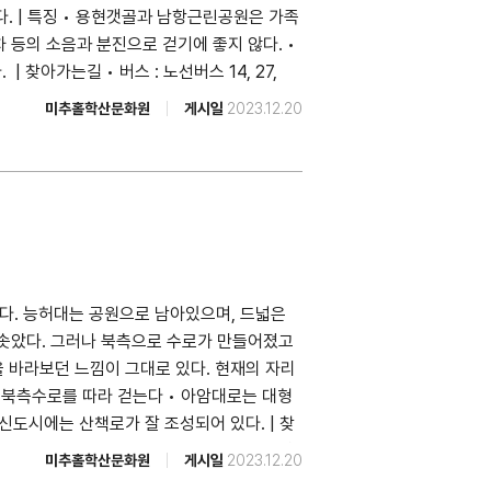
. | 특징 • 용현갯골과 남항근린공원은 가족
이다. | 포토존 주인공원은 주인선이 달리던
석치기의 정확한 연원을 알 수 없으나, 고려시
 등의 소음과 분진으로 걷기에 좋지 않다. •
이 된다. 동양화학 기숙사는 옛선교사 기숙사
이 그 비석을 돌로 치거나 훼손한 데서 유래
| 찾아가는길 • 버스 : 노선버스 14, 27,
습을 볼 수 있고, 건물 하나하나가 포토존이
 위해 백성을 위협하거나 자신이 직접 재물을
트, 금호유치원 옆 원도사터 | 주변 볼거리 경인
 극동방송국이 있던 곳이다. ► 과도교 흔적
 그 앞을 지날 때마다 돌을 던지거나 침을 뱉
미추홀학산문화원
게시일
2023.12.20
화회관 (인천광역시 중구 축항대로296번길
인로 147 ✍ 내용 1959년 설치된 과도교는
제순 비도 있다. 박제순은 1888년 5월 인천
) 송도갈비본점 (인천광역시 연수구 능허대로
서 과도교가 늘어났고, 1997년 과도교가 철
 부임해 1890년 9월까지 2년 5개월
보는 석양이 근사하다. 갈대와 어우러진 용섬과
 일부만 남아 있어 이곳에 과도교가 있었음을
사박공제순영세불망비(行府使朴公齊純永世不忘
리 지어 물질하는 혹부리오리의 풍경은 일품이
 수 있고 가로등의 모양과 길위에 남아있는
당시 외부대신으로 고종의 비준도 없이 일본 특
 갈대습지 등은 또다른 포토존이다. ► 원도
 명목으로 만들어진 철길이지만 실제로는 미군
적’에 올랐다. 또, 1910년에는 내부대신으로
구 📍 위치 낙섬사거리와 용현금호타운아파트 사이
선은 그 운행횟수가 제한적이었기에 철길은 보
제로부터 자작 작위를 받고 중추원 고문이 돼
홀로가 만나는 낙섬4거리에 있던 미추홀의 섬
 주인공원 주인선 시운전광경 (1959) /
된 인천도호부 담장 아래 방치되었다가 현재
다. 능허대는 공원으로 남아있으며, 드넓은
 신에게 제사를 지냈던 곳이다. 서해에 자리
원 📍 위치 인천광역시 미추홀구 경인로142번
 앞 비석군 (2020.10.6.) / 촬영 천영기
솟았다. 그러나 북측으로 수로가 만들어졌고
인 제의의 상징적인 공간이다. 원도사터 표지
역, 수인역)까지의 철도노선을 가르키는 말이
, 궐문 앞에 세워놓은 석비를 지칭하는 용어
 바라보던 느낌이 그대로 있다. 현재의 자리
갯벌매립으로 도시가 확장되면서 사라졌다. 지금
 동두천까지 연결되는 미군 화물운송과 군인수
인원개하마 : 신분의 고하를 막론하고 모두
송도북측수로를 따라 걷는다 • 아암대로는 대형
로 흔적을 알 수 있다. 병자호란 당시 이윤생
으로 인천거주 징병대상자들이 남부역에서 논산
한 공간으로 여겼다. 홍전문(紅箭門)은 능ㆍ원
신도시에는 산책로가 잘 조성되어 있다. | 찾
통로를 차단하고 청군에 대항하다 의병과 함께
. 주인선은 1985년 공식적으로 운행이 중
로 홍살문이라고 한다. 그 형태를 보면 나무
 M6405 • 지하철 : 인천지하철1호선 캠퍼스타운역 |
자 바다에 몸을 던져 의절했는데 그 뜻을 기
 2005년까지 단계적으로 주인공원으로 거듭났
미추홀학산문화원
게시일
2023.12.20
 살(紅箭)을 박아놓았는데, 그 가운데에 태극
경으로 • 송도신도시의 마천루를 배경으로
이윤생은 좌승지에, 강씨 부인은 숙부인에 추증
28.) / 촬영 양지원 📍 위치 인천광역시 미