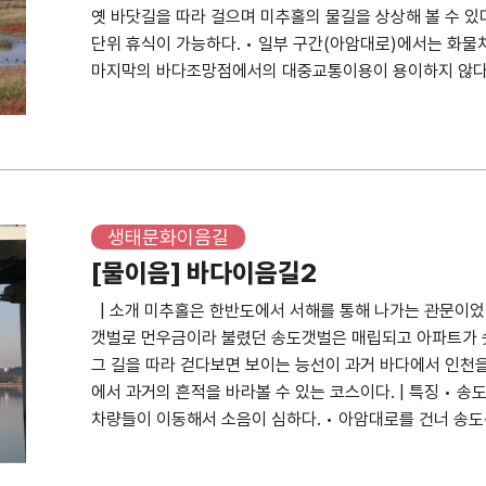
옛 바닷길을 따라 걸으며 미추홀의 물길을 상상해 볼 수 있다
며, 동양화학 사옥은 인천시립박물관·미술관이 들어설 예정
운조의 비가 2기라 어 실제 인물은 17인이다. 민속놀이 비
단위 휴식이 가능하다. • 일부 구간(아암대로)에서는 화물차
철길노선 그대로 공원화되어 있어 주인공원 전체가 포토존
대 이후 귀족들의 공적비나 송덕비 등에 불만을 품은 서민들
마지막의 바다조망점에서의 대중교통이용이 용이하지 않다. ​​​​​​ 
로 사용된 건물로 재개발로 사라질뻔 했으나 존치되어 옛모
했다고 한다. 더욱이 탐관오리들은 자신의 위엄을 드러내기
46 • 지하철 : 없음 • 도보 등 : 용현2단지 금호타운아파
다. 또한 이 건물 중 동양화학 노조 사무실로 사용한 곳은
들여 억지로 선정비를 세우기도 했다. 이에 분개한 사람들이
방송 (인천광역시 미추홀구 아암대로287번길 7) 중구문
과도교 / 출처 인천광역시 📍 위치 인천광역시 미추홀구 경
는 등, 화풀이를 했다. 이곳에도 역시 을사오적의 한 명인 박
81) 남항근린공원 (인천광역시 중구 서해대로94번길 93
1981년 제물포역앞 도로가 4차선에서 6차선으로 확장되면
부사와 겸직으로 감리인천항통상사무(監理仁川港通商事務)로
16) | 포토존 아암대로 옆 송도갈비본점과 카페에서 바라
거되었다. 현재는 도로위를 지나던 과도교는 없어지고 교각
간 복무했다. 그리고 1년 뒤인 1891년 8월 ‘행부
학섬의 풍경, 휴식하는 가마우지, 먹이를 찾는 저어새, 무
알려주고 있다. 주인공원의 이름에서 주인선의 흔적을 찾을
碑)’가 세워졌다. 박제순은 1905년 을사늑약을 체결할 
다. 이미 탐조객에게는 탐조의 명소이다. 남항근린공원 내
생태문화이음길
철로나 침목에서 주인선의 흔적을 느낄 수 있다. 산업철도
명전권공사 하야시와 ‘한일협상조약‘을 강제 체결해 ‘을사오
사 터 원도사 터 표지석 (2022.10.11.) / 촬영 장정
의 물자와 인력을 수송하는 미군전용 군사철도였다. 주인
[물이음] 바다이음길2
경술국치인 ‘한일병합조약’에 서명했다. 그 후 박제순은 일
도로변 ✍ 내용 원도라고도 하는 낙섬은 아암대로와 매소
았어도 열차가 운행된 것을 거의 보지 못한 이들도 있다. ►
부귀영화를 누렸다. 이러한 사실이 알려져 비는 뽑혀 재현
| 소개 미추홀은 한반도에서 서해를 통해 나가는 관문이었
이다. 낙섬에는 원도사가 있었는데 인천부사가 서해의 바다
출처 국가기록원 주인공원 (2022.9.28.) / 촬영 양지
다시 비석군 옆에 눕혀 역사 교육의 장으로 사용하고 있다. 향교
갯벌로 먼우금이라 불렸던 송도갯벌은 매립되고 아파트가 
한 섬들의 어로활동에서의 풍요와 안전을 기원하는 국가적
길 22-18 ✍ 내용 주인선은 주안역에서 인천항역(남인천
▸하마비와 홍전문 하마비(下馬碑)는 조선시대 종묘와 문묘
그 길을 따라 걷다보면 보이는 능선이 과거 바다에서 인천을
석은 낙섬4거리 인근 금호유치원 옆 도로변에 서 있다. 
다. 주인선은 1957년 착공되어 1959년 완공되어 부평,
다. 인천향교에 세워진 하마비에는 ‘大小人員皆下馬(대소
에서 과거의 흔적을 바라볼 수 있는 코스이다. | 특징 • 
낙섬4거리, 낙섬동로, 낙섬중로, 낙섬서로 도로명과 지명으
송을 목적으로 만들어졌다. 1980년대 주인선은 일시적
말에서 내리라)’는 내용이 적혀있다. 그만큼 향교를 신성
차량들이 이동해서 소음이 심하다. • 아암대로를 건너 송도
은 의병을 모아 원도에 들어가 강화와 남한산성에 이르는 
훈련소까지 입영열차를 타고 가는 철로로 이용되기도 하였다
ㆍ묘ㆍ궁전ㆍ관아 따위의 정면 앞에 세운 붉은 칠을 한 문으
아가는길 • 버스 : 6, 81, 65-1, 304, 1301, 6770,
최후를 마쳤다고 전한다. 부인 강씨는 부군의 전사소식을 듣
단되었고, 1995년 공식 폐선이 결정되고, 1997년에서
로 만든 둥근 기둥 두 개를 세우고 그 위에 지붕 없이 붉은
포토존 • 인천대교로 연결되는 다리 밑에서 청량산을 배
려 그후 224년만인 1861년(철종12) 정려가 내려졌고 
다. ► 숭의초등학교 앞 길 숭의초등학교 앞 길 (2022.9.