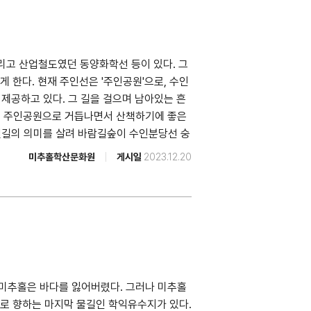
 589 ✍ 내용 인천향교 창건연대는 정확히
의 「인천향교기」(1464)에 제10대 인주
성전을 중수했다는 기록이 나온다. 오늘날 국·
리고 산업철도였던 동양화학선 등이 있다. 그
하면 고려 인종 때 설립된 것으로 추정한다.
 한다. 현재 주인선은 '주인공원'으로, 수인
 중수됐으며, 1636년(인조 14) 병자호란으로
제공하고 있다. 그 길을 걸으며 남아있는 흔
그 뒤 일제의 행정구역 개편으로 1914년에 지
구간은 주인공원으로 거듭나면서 산책하기에 좋은
의 명칭은 부천향교로 바뀌었다가 1941년
 철길의 의미를 살려 바람길숲이 수인분당선 숭
직됐고 1948년에 부평향교로부터 분리돼 인천
 하였다. • 현재는 사라진 옛 철길의 모습
호로 등록됐다. ✅ 참고 • 인천향교는 매주 월
미추홀학산문화원
게시일
2023.12.20
 가능하다. | 찾아가는길 • 버스 : 제물포
:00 이용 가능하다. • 향교 앞 비석군, 홍전문
b9100, 8851 LH미추홀3단지(ID 37635) 노선
간인 대성전과 동무·서무로 구성되어 있다. ▸
 8, 9, 27, 38, 46, 72, 111-2, 112,
 선정비(善政碑)란 지방 수령이나 관리가 백
선 제물포역, 수인분당선 숭의역·인하대역 • 도보 등
나 떠난 후, 이를 잊지 않고 후세에 전하기
장쪽 카페 로와 (인천광역시 미추홀구 수봉로
불망비(永世不忘碑)，송덕비(頌德碑)，청덕비
 석정로 202번길 12-18 남도프라자 2층)
린다. 그래서 선정비는 보통 사람이 많이
로 55) • 용현시장 (인천광역시 미추홀구
인천도호부 자리인 문학초교 앞에 선정비 5기
미추홀은 바다를 잃어버렸다. 그러나 미추홀
 인하대역앞은 인하대의 모습을 전체적으로 조망
있던 10기를 문학초교 앞으로 옮겨놓았으며,
바다로 향하는 마지막 물길인 학익유수지가 있다.
양화학 자리는 재개발로 아파트가 들어서고 있으
전했다. 선정비는 모두 18기이나 인천부사 황