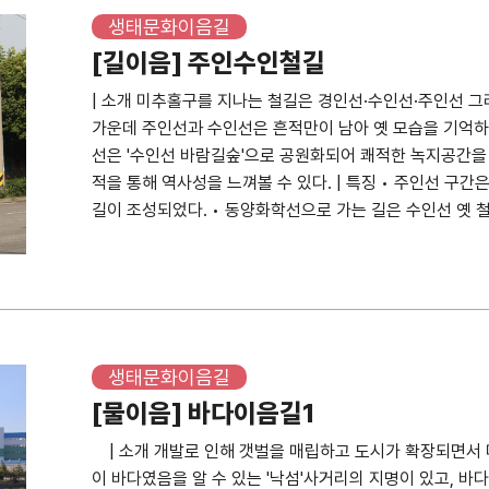
초) / 촬영 천영기 📍 위치 인천광역시 미추홀구 매소홀로
생태문화이음길
밝혀지지 않았지만 인천향교에 대한 가장 오래된 기록인 최항
[길이음] 주인수인철길
(仁州) 지주사(知州事)였던 신개가 1406년(태종 6) 대
| 소개 미추홀구를 지나는 철길은 경인선·수인선·주인선 그
공립 중·고등학교와 비슷한 역할을 한 인천향교는 구전에 의
가운데 주인선과 수인선은 흔적만이 남아 옛 모습을 기억하게
1466년(세조 12)과 1501년(연산군 7) 또는 1502년에
선은 '수인선 바람길숲'으로 공원화되어 쾌적한 녹지공간을 
향교 건물이 불에 타 1701년(숙종 27)에 다시 중건됐다. 
적을 통해 역사성을 느껴볼 수 있다. | 특징 • 주인선 
금의 문학동 일대가 경기도 부천군으로 편제되면서 인천향교
길이 조성되었다. • 동양화학선으로 가는 길은 수인선 옛
에 문을 닫았다. 1946년 3월 인천향교 복구기성회가 조
의역에서 인하대역까지 조성되어 옛 모습을 떠올릴 수 있도록
향교로 복원됐다. 1990년에 인천시 지정 유형문화재 제11
을 고스란히 기억할 수 있도록 공원으로 조성되어 숲길 산책이
요일 휴무이며, 하절기 10:00~19:00 동절기 10:00~18
역(ID 37355) 노선버스 4, 15, 22, 23, 33, 63, 790
과 하마비, 외삼문, 강학공간인 명륜당과 동재·서재, 배향공
버스 36, 72, 330 인하대역 1번출구(ID 37066) 노선버스 5, 5-1,
향교 앞 비석군 향교 앞에 인천부사 선정비 18기가 있다.
515, 516, 인천e음31, 9200, 330 • 지하철 : 경인
성을 아끼고 지역 발전에 공이 지대해 임기를 마치고 떠날 때
: 제물포역, 숭의역, 인하대역 | 주변 볼거리 • 제물포시
생태문화이음길
위해 공적과 인품을 새겨 기린 비석을 일컫는다. 영세
17) • 제물포북역 포장마차 참새방아간 (인천광역시 미추홀구
(淸德碑)，공덕비(功德碑)，애민비(愛民碑) 등으로도 불
[물이음] 바다이음길1
• 주인공원 구멍가게 철길슈퍼 (인천광역시 미추홀구 독정이
다니는 관아 근처 길목이나 고개에 설치했다. 1930년대 
| 소개 개발로 인해 갯벌을 매립하고 도시가 확장되면서 
용삼길 57-1) • 수인선 바람길숲 (숭의역~인하대역) •
가 있었다. 선정비 훼손을 걱정해 1949년 부내에 흩어져
이 바다였음을 알 수 있는 '낙섬'사거리의 지명이 있고, 
할 수 있고, 사거리에는 홈플러스와 CGV가 있다. • 동
1970년에는 선정비 3기를 더해 향교 앞 지금의 자리로 이