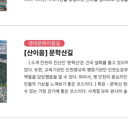
간을 이해하는 과정이 됩니다. 또한, 현재의 도시 구조를 
들어갈 수 있는 첫 걸음이 될 수 있습니다. 미추홀생태문화
역 속에 구성되고 연결되어 있는지 만나게 됩니다. 또한, 
을 들여다보게 되고, 나아가 지역 속에서 사람과 더불어 동,
입니다. 함께한 사람들 김상태((사)인천사연구소 소장) 장
기(학산포럼 대표) 각 코스별 자세히 보러가기 * 자세히 
생태문화이음길
룡길'과 '학산서원길'은 내용 정리 중에 있습니다.
[산이음] 문학산길
| 소개 인천의 진산인 '문학산'은 건국 설화를 품고 있으
있다. 또한, 교육기관인 인천향교와 행정기관인 인천도호부
역할을 담당했음을 알 수 있다. 따라서, 옛 인천의 중심지
인들의 기상을 느껴보기 좋은 코스이다. | 특징 • 문학산 정
수 있는 가장 걷기에 좋은 코스이다. 사계절 모두 원시의 숲길
리 군락지를 볼 수 있다. • 산길을 걸어야 하기에 물을 준
한다. | 찾아가는길 • 버스 : 간선 46, 82, 111-2 / 지선
구 나와 도보로 20분 (1.3km) | 주변 먹거리 • 가마솥
| 포토존 코스마다 역사 유적지가 많아 사진들을 찍으면 역
찍으면 배바위 모양이 보이지 않으니 아래로 내려가 찍어야 