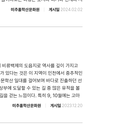
직시하는 과정은 도시를 보다 좋은 지역으로 만
미추홀학산문화원
게시일
2024.02.02
이음길 코스를 걷다보면, 각 장소들이 어떤 지
공간마다 묻어있는 다양한 시간 속 삶의 양식들
 식물, 공간 등이 함께 공존함을 만나게 될 것
정구((사)생태교육센터 이랑 공동대표) 천영
보고싶은 코스명을 클릭해주세요. * '수봉비
며 비류백제의 도읍지로 역사를 깊이 가지고
가 있다는 것은 이 지역이 인천에서 중추적인
인 문학산 일대를 걸어보며 바다로 진출하던 선
상부에 도달할 수 있는 길 중 많은 유적을 볼
을 걷는 느낌이다. 특히 9, 10월에는 고마
비하는 게 좋으며, 등산화나 운동화를 착용해야
미추홀학산문화원
게시일
2023.12.20
 515 • 지하철 : 인천1호선 문학경기장역 2번 출
순두부 (인천광역시 미추홀구 소성로326번길 4)
사 사료가 될 수 있다. 다만 배바위는 뒤에서
한다. ► 인천향교 향교 전경 (1990년대