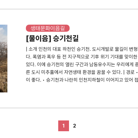
무늬를 새겼다. 태극무늬를 지나는 홍살들은 서로 꼬여있어 
• 아암도의 소나무를 배경으로 ► 능허대공원 능허대터 (2022
되었다. 강화도는 보장지처(保障之處)로 유사 시 임금님이
추홀구 독정이로 54번길 ✍ 내용 현재 숭의초등학교앞 
액운을 물리친다는 풍속적 의미를 담고 있다. 하마비와 홍전문 
역시 연수구 능허대로 109 ✍ 내용 능허대는 백제시대 중
향하는 길이 여러 곳이 있었는데 미추홀로 그 중 하나였을 
길과 다른 모습을 보여주고 있다. 학교 주변에 살던 이들이
삼문은 신삼문(神三門)이라고도 하는데 문을 세 칸으로 나
진(공주)로 옮기기 전까지 약 100여년 간 한반도의 관문으
행궁이 있었다. 병자호란 전후 강화도와 주변지역은 군사적
숭의초등학교앞 도로는 1993년 현재와 같은 모습으로 
다. 이렇게 만든 이유는 신의 출입과 사람의 출입을 구분하
신라가 각축으로 벌이면서 중국으로 향하던 육로가 막히면
생태문화이음길
이다. 병자호란 당시 낙섬에서 의병활동이 있었다고 하는 것
는 도로는 1998년에 만들어진 것으로 지도상에 나타난다
은 신문이고 양쪽 문은 인문(人門)이다. 신문은 항상 닫아
등주와 내주 등으로 다녔다. 능허대 주변으로 간척사업이
하여 소음이 심함. / 원도사터 표지석을 옮긴 적이 있다고
[물이음] 승기천길
(2013.12.19.) / 촬영 김상태 📍 위치 인천광역시 미
객의 내왕을 허용하고 있다. 중앙의 신문은 춘추 제향이나 
한가운데 작은 공원이 되었다. 현재의 능허대공원에는 작은
비 청색해안기념비 (2022.10.11.) / 촬영 최지은 📍
재 LH미추홀 아파트가 들어서면서 공원화와 상가가 들어섰
게 하고, 일반 제관은 동입서출(東入西出) 즉 동문으로 들어가
| 소개 인천의 대표 하천인 승기천. 도시개발로 물길이 변
분수대가 있다. 정자 주변의 숲은 자연상태가 잘 유지되어 
쟁 당시 1950년 9월 15일 인천상륙작전이 진행되었고 녹
세워진 모형기차가 이곳에 철길이 있었음을 알려주고 있다.
/ 촬영 천영기 ▸명륜당과 동재·서재 명륜당은 강학하는 공
다. 폭염과 폭우 등 전 지구적으로 기후 위기 기대를 맞이
제로 사신의 배를 탔던 곳은 한나루이고 능허대는 사신들이
해안(블루비치) 총 3곳에서 5일간에 걸쳐 진행되었다. 
수인선의 옛모습을 기억할 수 있게하고 있다. ► 수인선 바람길
(明倫)’이란 인간사회의 윤리를 밝힌다는 뜻으로, 「맹자」
있다. 이에 승기천의 열린 구간과 남동유수지는 우리에게 중
으로 돌출되었던 곳으로 배을 접안하거나 드나드는 배를 
동굴진지가 있었다. 정확한 위치는 월미도 북서쪽 해안으
상태 📍 위치 인천광역시 미추홀구 인주대로 4번길 ✍ 내용 
행함은 모두 인륜을 밝히는 것이다.”라는 데서 유래한 말이
른 도시 미추홀에서 자연생태 환경을 꿈꿀 수 있다. | 경로 
기 전까지 한진어촌계가 있었고 송도갯벌에서 동죽 등 조개
있었다. 적색해안은 인천항 직접 상륙으로 미해병대 중 가장
31일을 마지막으로 열차 운행이 중단되었다. 수인선이 폐선
힌다. 명륜당 마당을 중심으로 오른쪽으로는 동재(東齋),
이 좋다. • 승기천과 나란히 인천지하철이 이어지고 있어 접근하기
이었던 곳은 매립되어 수출을 위한 중고자동차를 주차장으
군과 함께 상륙했다. 정확한 상륙 위치는 현재의 북성포구,
화 공사 계획이 발표되었는데, 당시 수인선이 지나는 인천직
는데 동재에는 양반의 자제가, 서재에는 양민의 자제가 기
4, 6, 8, 55, 81, 9201, 급행99, 303, 304, 330, 
로 각종 민원이 발생되는 곳이다. 헌재 인천시에서는 인
입구에 상륙지점 기념비가 서 있다. 청색해안은 낙섬 일
지상 철도로 말미암은 도심 단절과 소음·먼지 등의 피해에 
(2019.7.6.) / 촬영 천영기 ▸대성전과 동무·서무 대
천터미널역, 신연수역, 원인재역, 동춘역, 동막역 | 주변 
하고 있는데 계획대로 진행된다면 능허대공원 앞은 또다른
인천을 고립시킴과 서울방면에서 오는 북한군의 증원군을 
인천 구간의 지하화를 요구하게 되었다. 1995년 인천광
각이다. 원래 대성전은 공자와 4성(四聖, 안자ㆍ증자ㆍ자
소홀로 618) • 남촌저수지 (인천광역시 남동구 남촌동 51
재 인천광역시 연수구 옥련동으로 1990년 11월 9일 인
동 낙섬4거리 부근으로 상륙지점 기념비는 세워져 있다. 
건의안을 철도청에 제출했다. 1996년 10월에는 수인선 지상
의 뛰어난 제자 10인), 송조육현의 위패를 모셨는데, 1
동 584-4) ► 승기천 정비 시작점 승기천 유지용수 방류현장 (
암대로 아암대로 (2022.10.12.) / 촬영 양지원 📍 
하는데 6시간 주기로 반복되며 날마다 50분정도씩 늦춰짐
년 8월 철도청에서는 수인선 지하화에 대해 불가하다고 입
자며 공문십철과 송조육현의 위패를 땅에 묻자고 결의했다.
치 인천광역시 남동구 구월동 838-45 ✍ 내용 과거 도
미추홀구 능안삼거리부터 남동구 소래포구까지 이어지는 도로이
유난히 큰 지역으로 백중사리 때는 10미터에 이른다. 참
지하화와 관련한 갈등은 계속되어 2000년 10월 ‘올바른 
서무에 봉안하고 있던 우리나라 18현의 위패를 대성전으로
1
2
오염물질이 흘러들면서 환경이 악화되었다. 많은 도시의 하
차로까지 넓은 도로이다. 수인선 숭의역이 있는 미추홀구
인하대학교 내에 있다. 이곳은 수준원점 평균해수면으로부터
설했다. 인천광역시 안상수 시장은 2004년 1월 수인선을
석전대제(釋奠大祭)가 열린다. 석전대제는 문묘에서 매해 
주차장으로 이용되었다. 인천에서는 2003년부터 굴포천, 장
지 이어진다. 인천항을 드나드는 대형트럭과 송도신도시와
갯벌이 드러나는데 지역에 따라 수백미터에서 수천미터에 
밝혔다. 옛 수인선이 지나던 수인분당선의 숭의역~인하대