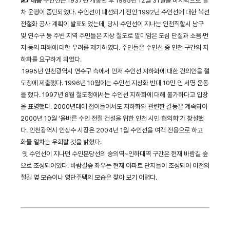
✍ 내용
수인선은 1937년 개통된 후 1995년 12월 31일을 마지막으로 열
차 운행이 중단되었다. 수인선이 폐선되기 전인 1992년 수인선에 대한 복선
전철화 공사 계획이 발표되었는데, 당시 수인선이 지나는 인천직할시 남구
및 연수구 등 주변 지역 주민들은 지상 철도로 말미암은 도심 단절과 소음·먼
지 등의 피해에 대한 우려를 제기하였다. 주민들은 수인선 중 인천 구간의 지
하화를 요구하게 되었다.
1995년 인천광역시 연수구 측에서 먼저 수인선 지하화에 대한 건의안을 철
도청에 제출했다. 1996년 10월에는 수인선 지상화 반대 10만 인 서명 운동
을 했다. 1997년 8월 철도청에서는 수인선 지하화에 대해 불가하다고 입장
을 표명했다. 2000년대에 접어들어서도 지하화와 관련한 갈등은 계속되어
2000년 10월 ‘올바른 수인 전철 건설을 위한 인천 시민 협의회’가 창설했
다. 인천광역시 안상수 시장은 2004년 1월 수인선을 여객 전용으로 하고
화물 열차는 우회할 것을 밝혔다.
옛 수인선이 지나던 수인분당선의 숭의역~인하대역 구간은 현재 바람길 숲
으로 조성되어있다. 바람길숲 좌우는 현재 아파트 단지들이 조성되어 이전의
철길 옆 모습이나 영단주택의 모습은 찾아 보기 어렵다.