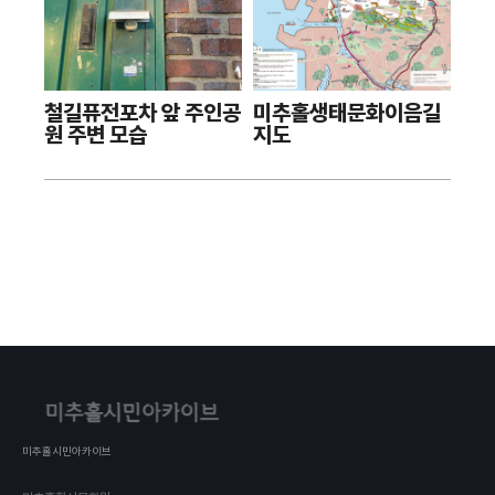
철길퓨전포차 앞 주인공
미추홀생태문화이음길
원 주변 모습
지도
미추홀시민아카이브