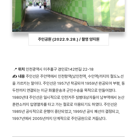
주인공원 (2022.9.28.) / 촬영 양지원
📍
위치
인천광역시 미추홀구 경인로142번길 22-18
✍ 내용
주인선은 주안역에서 인천항역(남인천역, 수인역)까지의 철도노선
을 가르키는 말이다. 주인선은 1957년 착공되어 1959년 완공되어 부평, 동
두천까지 연결되는 미군 화물운송과 군인수송을 목적으로 만들어졌다.
1980년대 주인선은 일시적으로 인천거주 징병대상자들이 남부역에서 논산
훈련소까지 입영열차를 타고 가는 철로로 이용되기도 하였다. 주인선은
1985년 공식적으로 운행이 중단되었고, 1995년 공식 폐선이 결정되고,
1997년에서 2005년까지 단계적으로 주인공원으로 거듭났다.