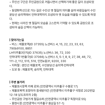
• 주인선 구간은 주인공원으로 거듭나면서 산책하기에 좋은 길이 조성되었
다.
• 동양화학선으로 가는 길은 수인선 옛 철길의 의미를 살려 바람길숲이 수인
분당선 숭의역에서 인하대역까지 조성되어 옛 모습을 떠올릴 수 있도록 하였
다.
• 현재는 사라진 옛 철길의 모습을 고스란히 기억할 수 있도록 공원으로 조
성되어 숲길 산책이 가능하다.
| 찾아가는길
• 버스 : 제물포역(ID 37355) 노선버스 4, 15, 22, 23, 33, 63,
790b9100, 8851
LH미추홀3단지(ID 37635) 노선버스 36, 72, 330
인하대역 1번출구(ID 37066) 노선버스 5, 5-1, 8, 9, 27, 38, 46, 72,
111-2, 112, 515, 516, 인천e음31, 9200, 330
• 지하철 : 경인선 제물포역, 수인분당선 숭의역·인하대역
• 도보 등 : 제물포역, 숭의역, 인하대역
| 주변 볼거리
• 제물포시장쪽 카페 로와 (인천광역시 미추홀구 수봉로 17)
• 제물포북역 포장마차 참새방아간 (인천광역시 미추홀구 석정로 202번길
12-18 남도프라자 2층)
• 주인공원 구멍가게 철길슈퍼 (인천광역시 미추홀구 독정이로 55)
• 용현시장 (인천광역시 미추홀구 용삼길 57-1)