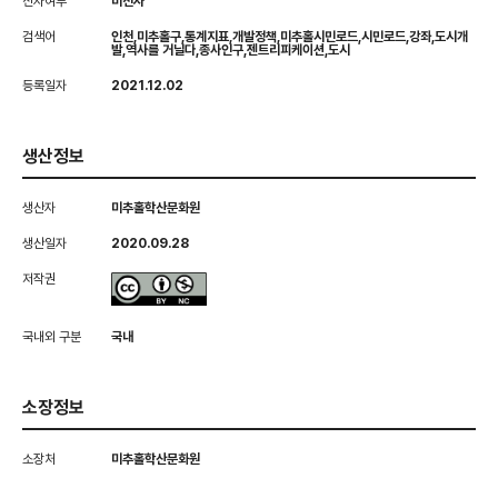
전자여부
비전자
검색어
인천,미추홀구,통계지표,개발정책,미추홀시민로드,시민로드,강좌,도시개
발,역사를 거닐다,종사인구,젠트리피케이션,도시
등록일자
2021.12.02
생산정보
생산자
미추홀학산문화원
생산일자
2020.09.28
저작권
국내외 구분
국내
소장정보
소장처
미추홀학산문화원