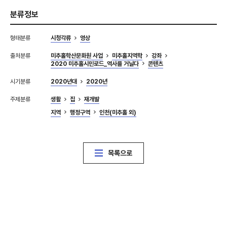
분류정보
형태분류
시청각류
영상
출처분류
미추홀학산문화원 사업
미추홀지역학
강좌
2020 미추홀시민로드_역사를 거닐다
콘텐츠
시기분류
2020년대
2020년
주제분류
생활
집
재개발
지역
행정구역
인천(미추홀 외)
목록으로