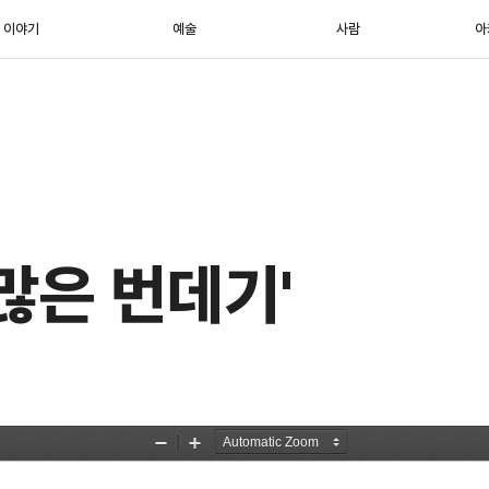
이야기
예술
사람
아
많은 번데기'