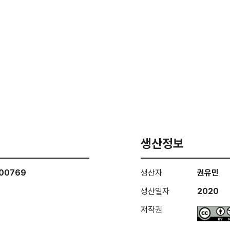
생산정보
000769
생산자
권유민
생산일자
2020
저작권