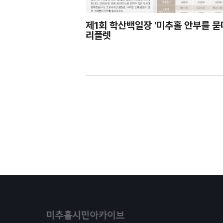
제1회 학산백일장 '미추홀 안부를 묻
리플렛