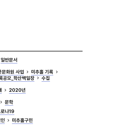
일반문서
산문화원 사업
미추홀 기록
기록공모_학산백일장
수집
대
2020년
문학
로나19
개인
미추홀구민