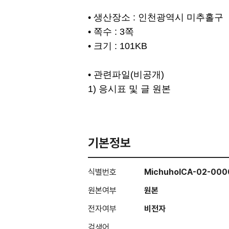
• 생산장소 : 인천광역시 미추홀구
• 쪽수 : 3쪽
• 크기 : 101KB
• 관련파일(비공개)
1) 응시표 및 글 원본
기본정보
식별번호
MichuholCA-02-00
원본여부
원본
전자여부
비전자
검색어