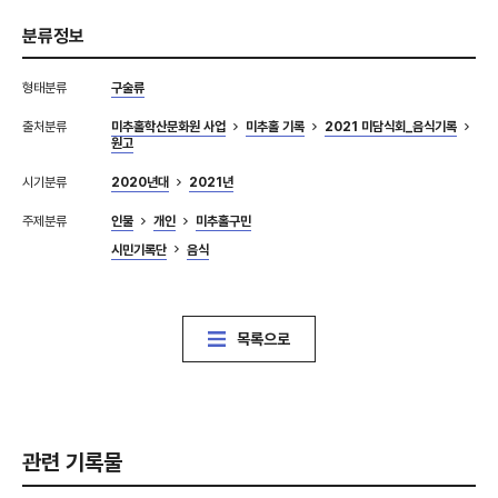
분류정보
형태분류
구술류
출처분류
미추홀학산문화원 사업
미추홀 기록
2021 미담식회_음식기록
원고
시기분류
2020년대
2021년
주제분류
인물
개인
미추홀구민
시민기록단
음식
목록으로
관련 기록물