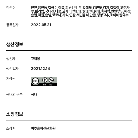
검색어
인천,용현동,칼국수,이북,피난민,만두,황해도,강원도,김치,겉절이,고춧가
루,보리밥,국내산,나물,고사리,백반,반찬,반죽,황태,바지락,연안부두,해감,
손질,직원,손님,코로나,가격,인상,서민음식,단골,청양고추,호야네칼국수
등록일자
2022.05.31
생산정보
생산자
고재봉
생산일자
2021.12.14
저작권
국내외 구분
국내
소장정보
소장처
미추홀학산문화원