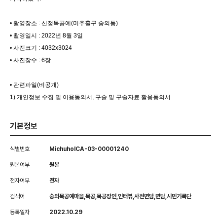
• 촬영장소 : 신정목공예(미추홀구 숭의동)
• 촬영일시 : 2022년 8월 3일
• 사진크기 : 4032x3024
• 사진장수 : 6장
• 관련파일(비공개)
1) 개인정보 수집 및 이용동의서, 구술 및 구술자료 활용동의서
기본정보
식별번호
MichuholCA-03-00001240
원본여부
원본
전자여부
전자
검색어
숭의목공예마을,목공,목공장인,인터뷰,사전면담,면담,시민기록단
등록일자
2022.10.29