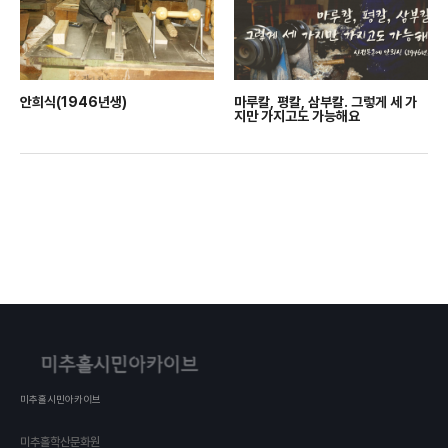
안희식(1946년생)
마루칼, 평칼, 삼부칼. 그렇게 세 가
지만 가지고도 가능해요
미추홀시민아카이브
미추홀학산문화원