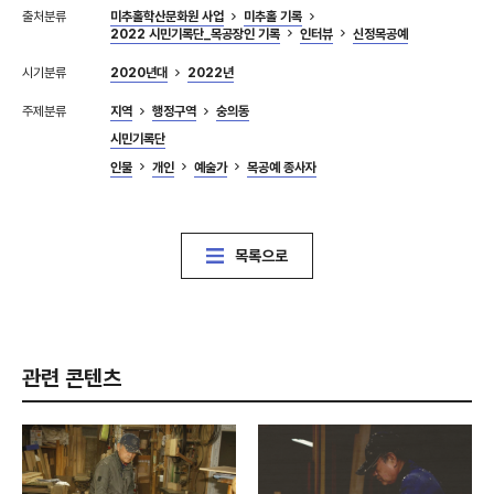
출처분류
미추홀학산문화원 사업
미추홀 기록
2022 시민기록단_목공장인 기록
인터뷰
신정목공예
시기분류
2020년대
2022년
주제분류
지역
행정구역
숭의동
시민기록단
인물
개인
예술가
목공예 종사자
목록으로
관련 콘텐츠