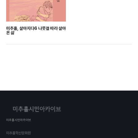
미추홀, 살아지다6 나뭇결 따라 살아
온 삶
미추홀시민아카이브
미추홀학산문화원