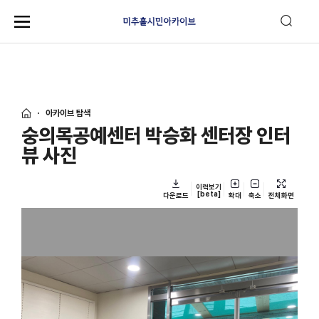
아카이브 탐색
숭의목공예센터 박승화 센터장 인터
뷰 사진
이력보기
[beta]
다운로드
확대
축소
전체화면