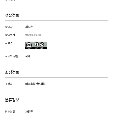
생산정보
촬영자
최지은
촬영일자
2022.12.15
저작권
국내외 구분
국내
소장정보
소장처
미추홀학산문화원
분류정보
형태분류
사진류