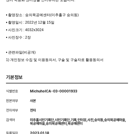
센터 박승화 센터장을 인터뷰하는 모습이다.
• 촬영장소 : 숭의목공예센터(미추홀구 숭의동)
• 촬영일시 : 2022년 12월 15일
• 사진크기 : 4032x3024
• 사진장수 : 2장
• 관련파일(비공개)
1) 개인정보 수집 및 이용동의서, 구술 및 구술자료 활용동의서
기본정보
식별번호
MichuholCA-03-00001933
원본여부
사본
전자여부
전자
검색어
미추홀시민기록단,시민기록단,기록,인터뷰,사진,숭의동,숭의목공예마을,
목공예마을,숭의목공예센터,목공예센터
등록일자
2023.01.18