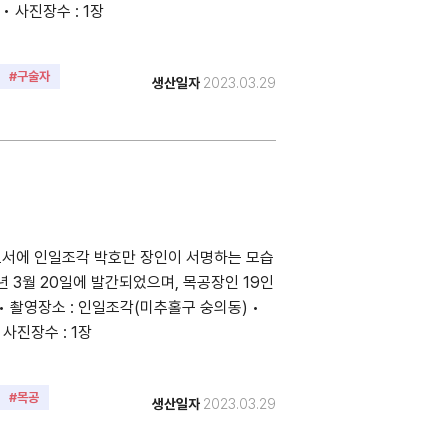
 • 사진장수 : 1장
#구술자
생산일자
2023.03.29
도서에 인일조각 박호만 장인이 서명하는 모습
3년 3월 20일에 발간되었으며, 목공장인 19인
• 촬영장소 : 인일조각(미추홀구 숭의동) •
• 사진장수 : 1장
#목공
생산일자
2023.03.29