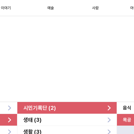
이야기
예술
사람
아
시민기록단 (2)
음식
생태 (3)
목공
생활 (3)