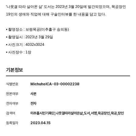
'나뭇결 따라 살아온 삶' 도서는 2023년 3월 20일에 발간되었으며, 목공장인
19인의 생애와 직업에 대해 구술인터뷰를 한 내용을 담고 있다.
• 촬영장소 : 보령목공(미추홀구 숭의동)
• 촬영일시 : 2023년 3월 29일
• 사진크기 : 4032x3024
• 사진장수 : 1장
기본정보
식별번호
MichuholCA-03-00002238
원본여부
사본
전자여부
전자
검색어
미추홀시민기록단,나뭇결따라살아온삶,도서,서명,목공장인,목공,장인
등록일자
2023.04.15