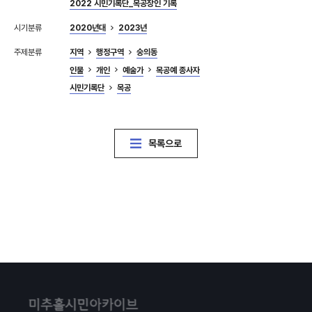
2022 시민기록단_목공장인 기록
시기분류
2020년대
2023년
주제분류
지역
행정구역
숭의동
인물
개인
예술가
목공예 종사자
시민기록단
목공
목록으로