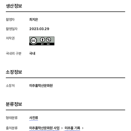
생산정보
촬영자
최지은
촬영일자
2023.03.29
저작권
국내외 구분
국내
소장정보
소장처
미추홀학산문화원
분류정보
형태분류
사진류
출처분류
미추홀학산문화원 사업
미추홀 기록