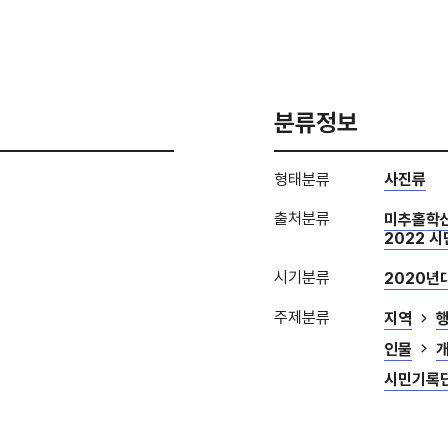
분류정보
형태분류
사진류
출처분류
미추홀학
2022 
시기분류
2020년
주제분류
지역
인물
시민기록