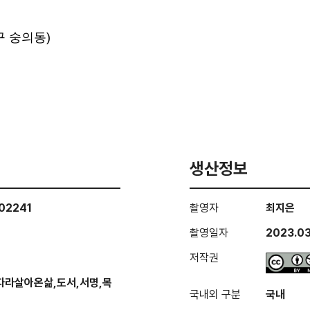
구 숭의동)
생산정보
02241
촬영자
최지은
촬영일자
2023.03
저작권
라살아온삶,도서,서명,목
국내외 구분
국내