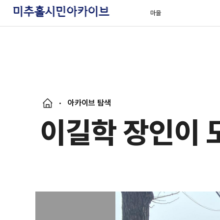
마을
아카이브 탐색
이길학 장인이 