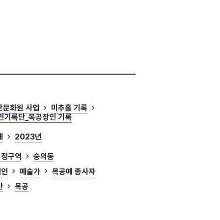
산문화원 사업
미추홀 기록
시민기록단_목공장인 기록
대
2023년
행정구역
숭의동
개인
예술가
목공예 종사자
단
목공