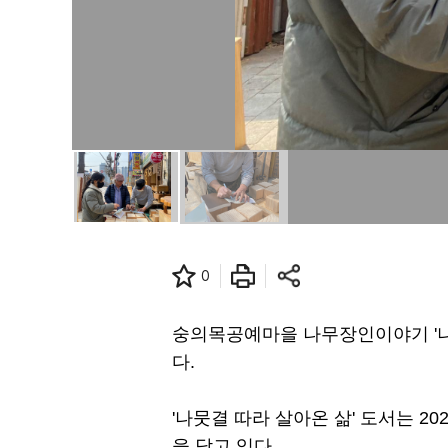
0
숭의목공예마을 나무장인이야기 '나
다.
'나뭇결 따라 살아온 삶' 도서는 2
을 담고 있다.