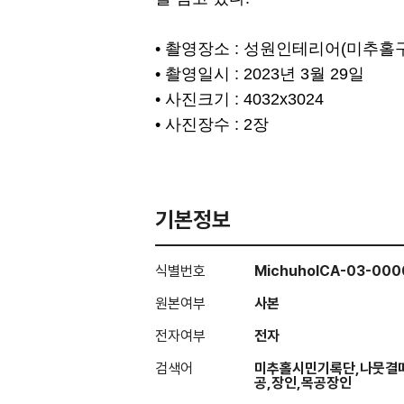
• 촬영장소 : 성원인테리어(미추홀
• 촬영일시 : 2023년 3월 29일
• 사진크기 : 4032x3024
• 사진장수 : 2장
기본정보
식별번호
MichuholCA-03-000
원본여부
사본
전자여부
전자
검색어
미추홀시민기록단,나뭇결따
공,장인,목공장인