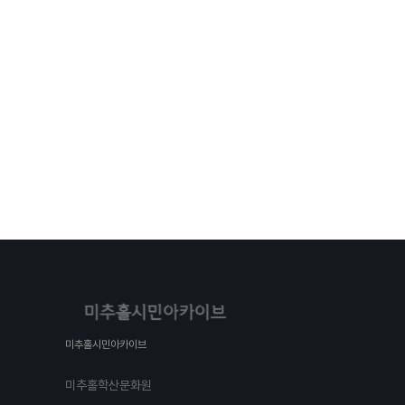
미추홀시민아카이브
미추홀학산문화원