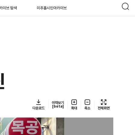
카이브 탐색
미추홀시민아카이브
진
이력보기
[beta]
다운로드
확대
축소
전체화면