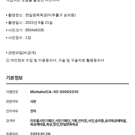
작업하는 모습을 촬영한 사진이다.
• 촬영장소 : 한일원목목공(미추홀구 숭의동)
• 촬영일시 : 2022년 6월 21일
• 사진크기 : 9504x6336
• 사진장수 : 1장
• 관련파일(비공개)
1) 개인정보 수집 및 이용동의서, 구술 및 구술자료 활용동의서
기본정보
식별번호
MichuholCA-03-00002010
원본여부
사본
전자여부
전자
검색어
미추홀시민기록단,시민기록단,기록,인터뷰,사진,숭의동,숭의목공예마을,
목공예마을,목공,장인,한일원목목공
등록일자
2023.01.26