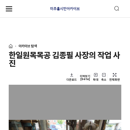
아카이브 탐색
한일원목목공 김종필 사장의 작업 사
진
이력보기
[beta]
다운로드
확대
축소
전체화면