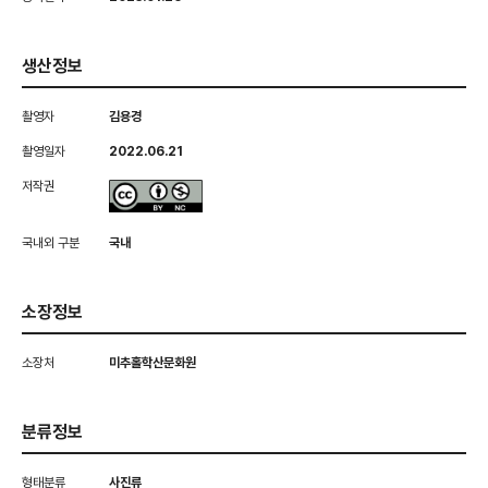
생산정보
촬영자
김용경
촬영일자
2022.06.21
저작권
국내외 구분
국내
소장정보
소장처
미추홀학산문화원
분류정보
형태분류
사진류