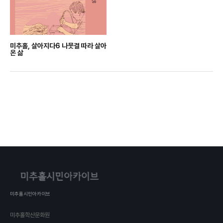
미추홀, 살아지다6 나뭇결 따라 살아
온 삶
미추홀시민아카이브
미추홀학산문화원