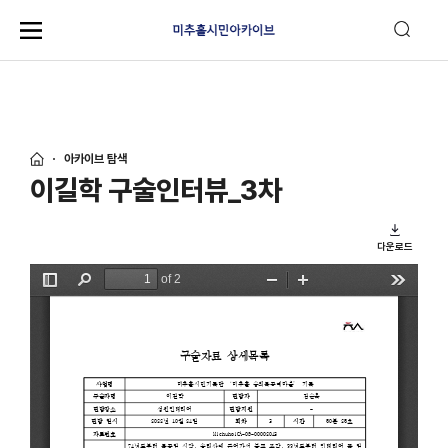
아카이브 탐색
이길학 구술인터뷰_3차
다운로드