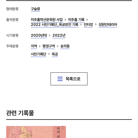
형태분류
구술류
출처분류
미추홀학산문화원 사업
미추홀 기록
2022 시민기록단_목공장인 기록
인터뷰
성원인테리어
시기분류
2020년대
2022년
주제분류
지역
행정구역
숭의동
시민기록단
목공
목록으로
관련 기록물