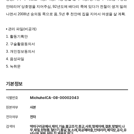
인테리어’상호명을 지어주심, 92년도에 배다리 쪽에 있다가 전철이 생겨 밀려
나면서 2008년 숭의동 쪽으로 옴, 5년 후 천안에 집을 지어서 여생을 살 계획.
• 관리 파일(비공개)
1. 활동기획안
2. 구술활용동의서
3. 개인정보동의서
4. 음성파일
5. 녹취문
기본정보
식별번호
MichuholCA-08-00002043
원본여부
사본
전자여부
전자
검색어
딱따구리공예사,재미,기술,불교조각,종교,사회,형제자매,결혼,맞벌이,나
무,재질,원형톱,절단기,톱날,절,소래,목공예마을,인테리어,예식장,공사,유
년시절,계획,천안,집,제물포,학교