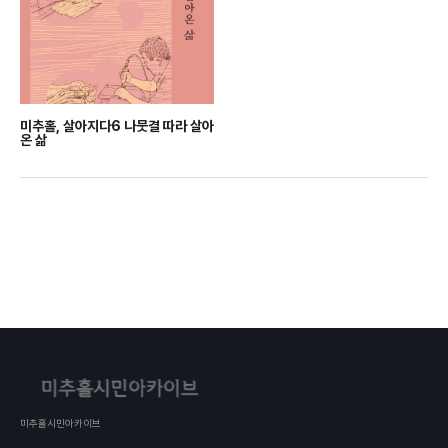
미추홀, 살아지다6 나뭇결 따라 살아
온 삶
미추홀시민아카이브