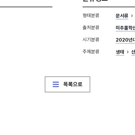
형태분류
문서류
출처분류
미추홀학
시기분류
2020년
주제분류
생태
목록으로