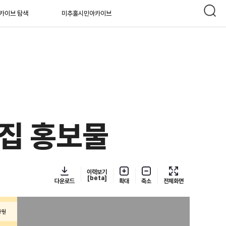
카이브 탐색
미추홀시민아카이브
모집 홍보물
이력보기
[beta]
다운로드
확대
축소
전체화면