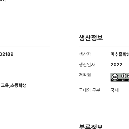
생산정보
02189
생산자
미추홀학
생산일자
2022
저작권
,교육,초등학생
국내외 구분
국내
분류정보