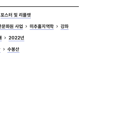
포스터 및 리플렛
산문화원 사업
미추홀지역학
강좌
대
2022년
산
수봉산