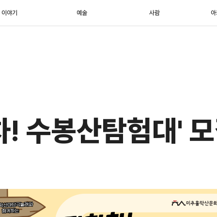
이야기
예술
사람
아
차! 수봉산탐험대' 