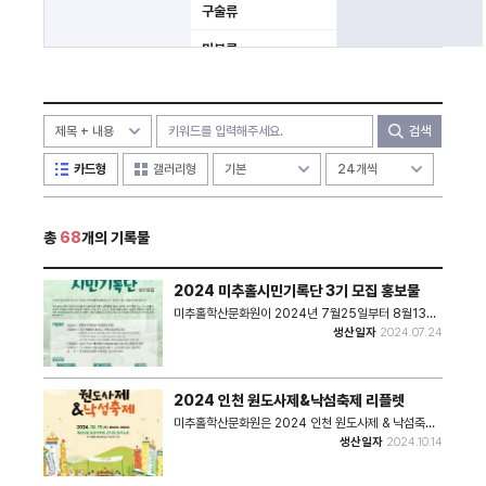
구술류
미분류
검색
카드형
갤러리형
총
68
개의 기록물
2024 미추홀시민기록단 3기 모집 홍보물
미추홀학산문화원이 2024년 7월25일부터 8월13일
까지 미추홀시민기록단 3기를 모집하기 위한 포스터이
생산일자
2024.07.24
다. 기록단 모집 취지 및 활동내용 및 교육 안내에 대한
내용이 수록되어 있다. • 쪽수 : 2쪽 • 크기 : 2.84MB
• 관련파일(비공개) 1. 미추홀시민기록단 신청서 양식
2024 인천 원도사제&낙섬축제 리플렛
미추홀학산문화원은 2024 인천 원도사제 & 낙섬축제
의 리플렛을 제작하였다. 리플렛에는 행사 소개와 배치
생산일자
2024.10.14
도 등이 포함되어있다. 원도사제&낙섬축제 - 일시 :
2024년 10월 19일 토요일 10:00~18:00 - 장소 :
용현5동 윤성아파트 건너편 임시도로 • 쪽수 : 12쪽 •