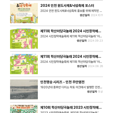
크기 : 1.5MB
2024 인천 원도사제&낙섬축제 포스터
2024 인천 원도사제&낙섬축제 홍보를 위해 제작된 포
스터이다. 원도사제&낙섬축제 - 일시 : 2024년 10월
생산일자
2024.10.11
19일 토요일 10:00~18:00 - 장소 : 용현5동 윤성아
파트 건너편 임시도로(미추홀구 용현동 627-649 일
대) • 쪽수 : 1쪽 • 크기 : 5.42MB
제11회 학산마당극놀래 2024 시민창작예술
축제 리플렛
2024 시민창작예술축제 제11회 학산마당극놀래 '아름
다운 동행' 주민과 예술가, 지역의 공동체가 삶의 이야기
생산일자
2024.09.23
를 담은 작품을 공동창작하여 이웃과 나누는, 주민이 만
들고 함께 즐기는 시민 마당극 축제 리플렛 * 쪽수 : 12
쪽 * 크기 : 2.78MB
제11회 학산마당극놀래 2024 시민창작예술
축제 포스터
2024 시민창작예술축제 제11회 학산마당극놀래 '아름
다운 동행' 주민과 예술가, 지역의 공동체가 삶의 이야기
생산일자
2024.06.28
를 담은 작품을 공동창작하여 이웃과 나누는, 주민이 만
들고 함께 즐기는 시민 마당극 축제 포스터
인천명승 시리즈 - 인천 주안염전
1920년대 중후반 다이쇼 하토 마크에서 발행한 인천명
승 시리즈 사진그림엽서 중 인천 주안염전 일원의 모습
생산일자
미상
을 담은 기록이다. 대한민국 최초의 천일염전인 주안염
전은 일제에 의해 1912년 대대적인 조성작업이 진행되
었으며, 1919년에 본 기록 속 모습과 유사한 형태의 대
규모 염전지역이 완성되었다.
제10회 학산마당극놀래 2023 시민창작예술
축제 포스터
2023 시민창작예술축제 제10회 학산마당극놀래 '동