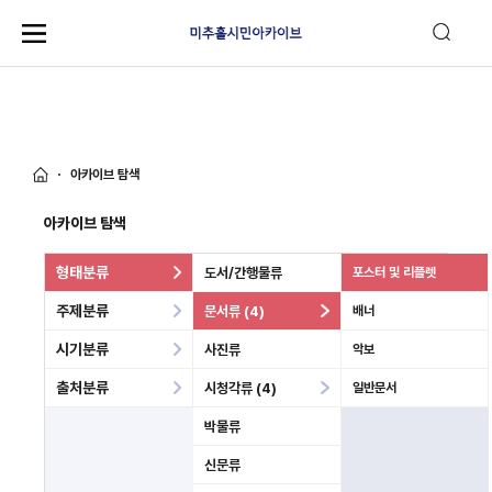
아카이브 탐색
아카이브 탐색
형태분류
도서/간행물류
포스터 및 리플렛
주제분류
문서류 (4)
배너
시기분류
사진류
악보
출처분류
시청각류 (4)
일반문서
박물류
신문류