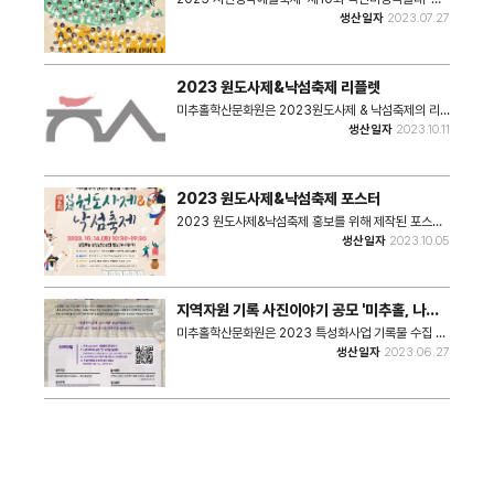
행 그리고 공감' 주민과 예술가, 지역의 공동체가 삶의
생산일자
2023.07.27
이야기를 담은 작품을 공동창작하여 이웃과 나누는, 주
민이 만들고 함께 즐기는 시민 마당극 축제 포스터
2023 원도사제&낙섬축제 리플렛
미추홀학산문화원은 2023원도사제 & 낙섬축제의 리
플렛을 제작하였다. 리플렛에는 행사 소개와 배치도 등
생산일자
2023.10.11
이 포함되어있다. 원도사제 - 일시 : 2023년 10월 14
일 토요일 10:30~19:30 - 장소 : 용정근린공원 일원
(미추홀구 용정공원로) 낙섬축제(연계) - 일시 :
13:00~19:30) - 장소 : 용정공원로 행사장 본무대 •
2023 원도사제&낙섬축제 포스터
쪽수 : 7쪽 • 크기 : 9.99MB
2023 원도사제&낙섬축제 홍보를 위해 제작된 포스터
이다. 원도사제 - 일시 : 2023년 10월 14일 토요일
생산일자
2023.10.05
10:30~19:30 - 장소 : 용정근린공원 일원 (미추홀구
용정공원로) 낙섬축제(연계) - 일시 : 13:00~19:30)
- 장소 : 용정공원로 행사장 본무대 • 쪽수 : 1쪽 • 크기 :
1.3MB
지역자원 기록 사진이야기 공모 '미추홀, 나의
집' 리플렛
미추홀학산문화원은 2023 특성화사업 기록물 수집 공
모전의 일환으로 미추홀 일대의 추억이 담긴 집의 사진
생산일자
2023.06.27
과 이야기를 수집하기 위해 홍보이미지를 제작하여 게재
하였다. - 기간: 2023.6.27.(화)~7.24.(월) - 부문:
나의 추억이 담긴 '집' 사진과 이야기 - 발표:
2023.7.28.(금) 미추홀학산문화원 홈페이지 • 관리
파일(비공개) 1. 인스타그램 홍보이미지 2부 2. 인쇄용
홍보이미지 1부